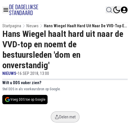
Startpagina
Nieuws
Hans Wiegel Haalt Hard Uit Naar De VVD-Top En
Hans Wiegel haalt hard uit naar de
Noemt De Bestuursleden 'dom En
Onverstandig'
VVD-top en noemt de
bestuursleden 'dom en
onverstandig'
NIEUWS
•
16 SEP 2018, 13:00
Wilt u DDS vaker zien?
Stel DDS in als voorkeursbron op Google.
Voeg DDS toe op Google
Delen met