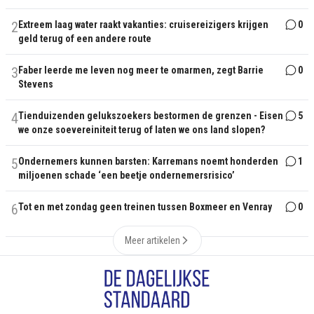
2
Extreem laag water raakt vakanties: cruisereizigers krijgen
0
geld terug of een andere route
3
Faber leerde me leven nog meer te omarmen, zegt Barrie
0
Stevens
4
Tienduizenden gelukszoekers bestormen de grenzen - Eisen
5
we onze soevereiniteit terug of laten we ons land slopen?
5
Ondernemers kunnen barsten: Karremans noemt honderden
1
miljoenen schade ‘een beetje ondernemersrisico’
6
Tot en met zondag geen treinen tussen Boxmeer en Venray
0
Meer artikelen