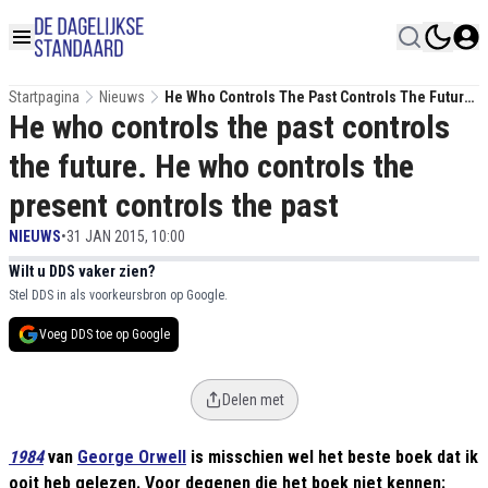
Startpagina
Nieuws
He Who Controls The Past Controls The Future.
He who controls the past controls
He Who Controls The Present Controls The
Past
the future. He who controls the
present controls the past
NIEUWS
•
31 JAN 2015, 10:00
Wilt u DDS vaker zien?
Stel DDS in als voorkeursbron op Google.
Voeg DDS toe op Google
Delen met
1984
van
George Orwell
is misschien wel het beste boek dat ik
ooit heb gelezen. Voor degenen die het boek niet kennen: