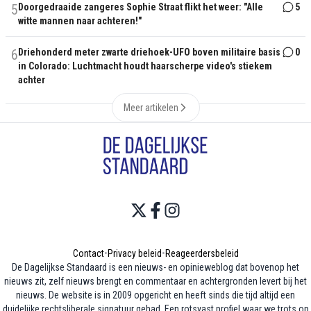
5
Doorgedraaide zangeres Sophie Straat flikt het weer: "Alle
5
witte mannen naar achteren!"
6
Driehonderd meter zwarte driehoek-UFO boven militaire basis
0
in Colorado: Luchtmacht houdt haarscherpe video's stiekem
achter
Meer artikelen
Contact
•
Privacy beleid
•
Reageerdersbeleid
De Dagelijkse Standaard is een nieuws- en opinieweblog dat bovenop het
nieuws zit, zelf nieuws brengt en commentaar en achtergronden levert bij het
nieuws. De website is in 2009 opgericht en heeft sinds die tijd altijd een
duidelijke rechtsliberale signatuur gehad. Een rotsvast profiel waar we trots op