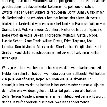
heel erg, maar het is volkomen van de pot gerukt om de Nederlandse
geschiedenis tot slavenhandel, kolonialisme, politionele acties,
Zwarte Piet en Geert Wilders te reduceren. Sorry Quinsy Gario, maar
de Nederlandse geschiedenis bestaat helaas niet alleen uit zwarte
bladzijden. Nederland was en is ook het land van Erasmus, Willem van
Oranje, Dirck Volckertszoon Coornhert, Pieter de la Court, Spinoza,
Betje Wollf en Aagje Deken, Thorbecke, Multatuli, Aletta Jacobs,
Hannie Schaft, Anne Frank, Willem Drees, Erica Terpstra, Abe
Lenstra, Donald Jones, Max van der Stoel, Johan Cruijff, Joke Kool-
Smit en Ruud Gullit. Geschiedenis is niet zwart of wit, maar vijftig
tinten grijs.
We zijn een land van helden, schurken en alles wat daartussenin zit.
Helden en schurken hebben we nodig voor ons zelfbeeld. Met helden
kun je je identificeren, tegen schurken kun je je afzetten. En
natuurlijk is het zo dat de helden in het echt minder volmaakt zijn dat
de mythe ons wil doen geloven. Maar dat geldt voor alle helden.
Zelfs Nelson Mandela, wiens erfenis nu institutioneel verkracht wordt
door zijn zelfbenoemde discipelen, was niet zonder zonde.