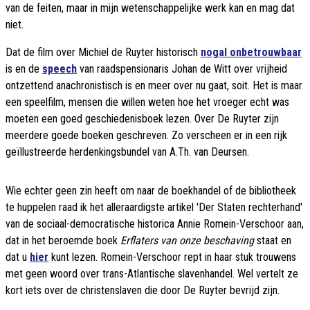
van de feiten, maar in mijn wetenschappelijke werk kan en mag dat
niet.
Dat de film over Michiel de Ruyter historisch
nogal onbetrouwbaar
is en de
speech
van raadspensionaris Johan de Witt over vrijheid
ontzettend anachronistisch is en meer over nu gaat, soit. Het is maar
een speelfilm, mensen die willen weten hoe het vroeger echt was
moeten een goed geschiedenisboek lezen. Over De Ruyter zijn
meerdere goede boeken geschreven. Zo verscheen er in een rijk
geïllustreerde herdenkingsbundel van A.Th. van Deursen.
Wie echter geen zin heeft om naar de boekhandel of de bibliotheek
te huppelen raad ik het alleraardigste artikel 'Der Staten rechterhand'
van de sociaal-democratische historica Annie Romein-Verschoor aan,
dat in het beroemde boek
Erflaters van onze beschaving
staat en
dat u
hier
kunt lezen. Romein-Verschoor rept in haar stuk trouwens
met geen woord over trans-Atlantische slavenhandel. Wel vertelt ze
kort iets over de christenslaven die door De Ruyter bevrijd zijn.