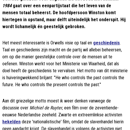
1984
gaat over een eenpartijstaat die het leven van de
mensen totaal beheerst. De hoofdpersoon Winston komt
hiertegen in opstand, maar delft uiteindelijk het onderspit. Hij
wordt lichamelijk én geestelijk gebroken.
Het meest interessante is Orwells visie op taal en
geschiedenis
.
Taal en geschiedenis zijn macht en de partij wil allebei beheersen,
om op die manier geestelijke controle over de mensen uit te
oefenen. Winston werkt voor het Ministerie van Waarheid, dat als
doel heeft de geschiedenis te vervalsen.
Het motto van dit ministerie
is huiveringwekkend briljant: "He who controls the past controls the
future.
He who controls the present controls the past."
Aan dit griezelige motto moest ik weer denken
vanwege de
discussie over
Michiel de Ruyter
, een film over de zeventiende-
eeuwse Nederlandse zeeheld. Zwarte en extreemlinkse activisten
hekelden
deze 'nationalistische' film, omdat de slavenhandel hierin
geen aandacht krijgt. De slavenhandel is volgens de activisten niet