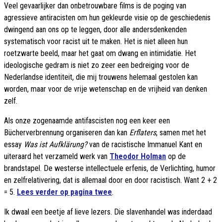
Veel gevaarlijker dan onbetrouwbare films is de poging van
agressieve antiracisten om hun gekleurde visie op de geschiedenis
dwingend aan ons op te leggen, door alle andersdenkenden
systematisch voor racist uit te maken. Het is niet alleen hun
roetzwarte beeld, maar het gaat om dwang en intimidatie. Het
ideologische gedram is niet zo zeer een bedreiging voor de
Nederlandse identiteit, die mij trouwens helemaal gestolen kan
worden, maar voor de vrije wetenschap en de vrijheid van denken
zelf.
Als onze zogenaamde antifascisten nog een keer een
Bücherverbrennung organiseren dan kan
Erflaters
, samen met het
essay
Was ist Aufklärung?
van de racistische Immanuel Kant
en
uiteraard het verzameld werk van
Theodor Holman
op de
brandstapel. De westerse intellectuele erfenis, de Verlichting, humor
en zelfrelativering, dat is allemaal door en door racistisch. Want 2 + 2
= 5.
Lees verder op pagina twee
.
Ik dwaal een beetje af lieve lezers. Die slavenhandel was inderdaad