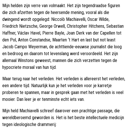
Mijn helden zijn verre van volmaakt. Het zijn tegendraadse figuren
die zich afzetten tegen de heersende mening, vooral als die
dwingend wordt opgelegd: Niccolò Machiavelli, Oscar Wilde,
Friedrich Nietzsche, George Orwell, Christopher Hitchens, Sebastian
Haffner, Václav Havel, Pierre Bayle, Joan Derk van der Capellen tot
den Pol, Anton Constandse, Maarten ‘t Hart en last but not least
Jacob Campo Weyerman, de achttiende-eeuwse journalist die loog
en bedroog en daarom tot levenslang werd veroordeeld. Het zijn
allemaal Winstons geweest, mannen die zich verzetten tegen de
hypocriete moraal van hun tijd.
Maar terug naar het verleden. Het verleden is allereerst het verleden,
een andere tijd. Natuurlijk kun je het verleden voor je karretje
proberen te spannen, maar in gesprek gaan met het verleden is veel
mooier. Dan leer je er tenminste echt iets van.
Mijn held Machiavelli schreef daarover een prachtige passage, die
wereldberoemd geworden is. Het is het beste intellectuele medicijn
tegen ideologische drammerij: