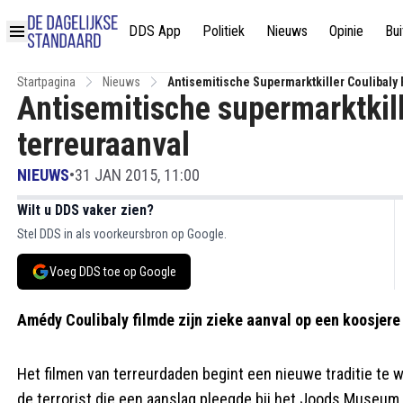
DDS App
Politiek
Nieuws
Opinie
Bui
Startpagina
Nieuws
Antisemitische Supermarktkiller Coulibaly
Antisemitische supermarktkill
terreuraanval
NIEUWS
•
31 JAN 2015, 11:00
Wilt u DDS vaker zien?
Stel DDS in als voorkeursbron op Google.
Voeg DDS toe op Google
Amédy Coulibaly filmde zijn zieke aanval op een koosjer
Het filmen van terreurdaden begint een nieuwe traditie te 
de terrorist die een aanslag pleegde bij het Joods Museum i