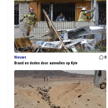
Nieuws
0
Brand en doden door aanvallen op Kyiv