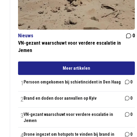
Nieuws
0
VN-gezant waarschuwt voor verdere escalatie in
Jemen
Meer artikelen
1
Persoon omgekomen bij schietincident in Den Haag
0
2
Brand en doden door aanvallen op Kyiv
0
3
VN-gezant waarschuwt voor verdere escalatie in
0
Jemen
4
Drone ingezet om hotspots te vinden bij brand in
0