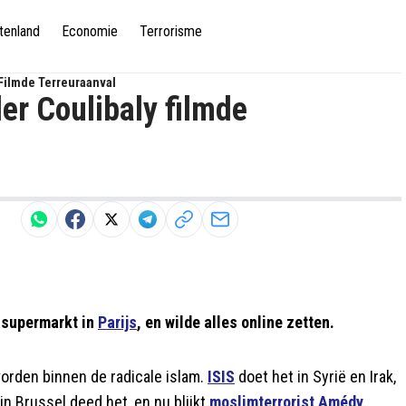
tenland
Economie
Terrorisme
 Filmde Terreuraanval
er Coulibaly filmde
e supermarkt in
Parijs
, en wilde alles online zetten.
worden binnen de radicale islam.
ISIS
doet het in Syrië en Irak,
n Brussel deed het, en nu blijkt
moslimterrorist Amédy