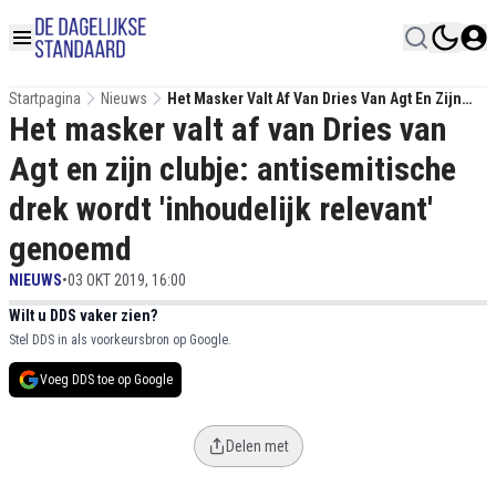
Startpagina
Nieuws
Het Masker Valt Af Van Dries Van Agt En Zijn
Het masker valt af van Dries van
Clubje: Antisemitische Drek Wordt 'inhoudelijk
Relevant' Genoemd
Agt en zijn clubje: antisemitische
drek wordt 'inhoudelijk relevant'
genoemd
NIEUWS
•
03 OKT 2019, 16:00
Wilt u DDS vaker zien?
Stel DDS in als voorkeursbron op Google.
Voeg DDS toe op Google
Delen met