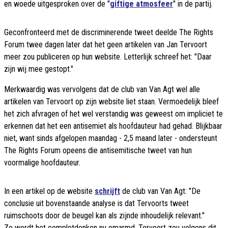
en woede uitgesproken over de "
giftige atmosfeer
" in de partij.
Geconfronteerd met de discriminerende tweet deelde The Rights
Forum twee dagen later dat het geen artikelen van Jan Tervoort
meer zou publiceren op hun website. Letterlijk schreef het: "Daar
zijn wij mee gestopt."
Merkwaardig was vervolgens dat de club van Van Agt wel alle
artikelen van Tervoort op zijn website liet staan. Vermoedelijk bleef
het zich afvragen of het wel verstandig was geweest om impliciet te
erkennen dat het een antisemiet als hoofdauteur had gehad. Blijkbaar
niet, want sinds afgelopen maandag - 2,5 maand later - ondersteunt
The Rights Forum opeens die antisemitische tweet van hun
voormalige hoofdauteur.
In een artikel op de website
schrijft
de club van Van Agt: "De
conclusie uit bovenstaande analyse is dat Tervoorts tweet
ruimschoots door de beugel kan als zijnde inhoudelijk relevant."
Zo wordt het complotdenken nu omarmd. Tervoort zou volgens dit