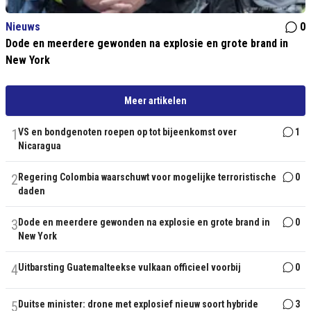
Nieuws
0
Dode en meerdere gewonden na explosie en grote brand in
New York
Meer artikelen
1
VS en bondgenoten roepen op tot bijeenkomst over
1
Nicaragua
2
Regering Colombia waarschuwt voor mogelijke terroristische
0
daden
3
Dode en meerdere gewonden na explosie en grote brand in
0
New York
4
Uitbarsting Guatemalteekse vulkaan officieel voorbij
0
5
Duitse minister: drone met explosief nieuw soort hybride
3