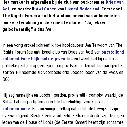
Het masker is afgevallen bij de club van oud-premier
Dries van
Agt
, zo oordeelt
Awi Cohen
van
Likoed Nederland
. Eerst doet
The Rights Forum alsof het afstand neemt van antisemieten,
om ze later alsnog in de armen te sluiten: "Ja, lekker
geloofwaardig," aldus Awi.
In een vorig artikel schreef ik hoe hoofdauteur Jan Tervoort van The
Rights Forum (de anti-Israël club van Dries van Agt) van
ontstellend
antisemitisme blijk had gegeven
. In een tweet had hij de linkse
politieke partijen opgeroepen om pro-Israël leden uit hun partijen te
zetten. Hij noemde als voorbeeld drie Joodse leden van de PvdA en
D66.
Hij zag namelijk een Joods - pardon, pro-Israël - complot waarbij de
Britse Labour partij ten onrechte beschuldigd zou zijn van
antisemitisme
. Een onzinnige stelling natuurlijk, de bewijzen zijn
overweldigend. Slechts een voorbeeld: zelfs een derde van de eigen
leden van de House of Lords (de Eerste Kamer) heeft zijn schaamte