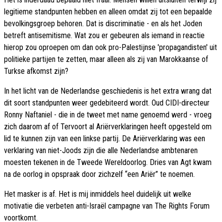
legitieme standpunten hebben en alleen omdat zij tot een bepaalde
bevolkingsgroep behoren. Dat is discriminatie - en als het Joden
betreft antisemitisme. Wat zou er gebeuren als iemand in reactie
hierop zou oproepen om dan ook pro-Palestijnse 'propagandisten' uit
politieke partijen te zetten, maar alleen als zij van Marokkaanse of
Turkse afkomst zijn?
In het licht van de Nederlandse geschiedenis is het extra wrang dat
dit soort standpunten weer gedebiteerd wordt. Oud CIDI-directeur
Ronny Naftaniel - die in de tweet met name genoemd werd - vroeg
zich daarom af of Tervoort al Ariërverklaringen heeft opgesteld om
lid te kunnen zijn van een linkse partij. De Ariërverklaring was een
verklaring van niet-Joods zijn die alle Nederlandse ambtenaren
moesten tekenen in de Tweede Wereldoorlog. Dries van Agt kwam
na de oorlog in opspraak door zichzelf “een Ariër” te noemen.
Het masker is af. Het is mij inmiddels heel duidelijk uit welke
motivatie die verbeten anti-Israël campagne van The Rights Forum
voortkomt.