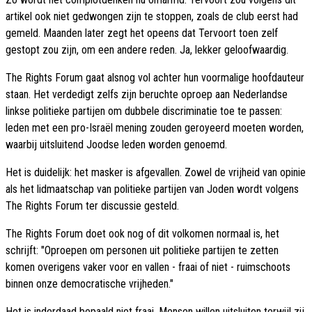
artikel ook niet gedwongen zijn te stoppen, zoals de club eerst had
gemeld. Maanden later zegt het opeens dat Tervoort toen zelf
gestopt zou zijn, om een andere reden. Ja, lekker geloofwaardig.
The Rights Forum gaat alsnog vol achter hun voormalige hoofdauteur
staan. Het verdedigt zelfs zijn beruchte oproep aan Nederlandse
linkse politieke partijen om dubbele discriminatie toe te passen:
leden met een pro-Israël mening zouden geroyeerd moeten worden,
waarbij uitsluitend Joodse leden worden genoemd.
Het is duidelijk: het masker is afgevallen. Zowel de vrijheid van opinie
als het lidmaatschap van politieke partijen van Joden wordt volgens
The Rights Forum ter discussie gesteld.
The Rights Forum doet ook nog of dit volkomen normaal is, het
schrijft: "Oproepen om personen uit politieke partijen te zetten
komen overigens vaker voor en vallen - fraai of niet - ruimschoots
binnen onze democratische vrijheden."
Het is inderdaad bepaald niet fraai. Mensen willen uitsluiten terwijl zij