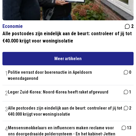
Economie
2
Alle postcodes zijn eindelijk aan de beurt: controleer of jij tot
€40.000 krijgt voor woningisolatie
Meer artikelen
1
Politie verrast door boerenactie in Apeldoorn
0
woensdagavond
2
Leger Zuid-Korea: Noord-Korea heeft raket afgevuurd
1
3
Alle postcodes zijn eindelijk aan de beurt: controleer of jij tot
2
€40.000 krijgt voor woningisolatie
4
Mensensmokkelaars en influencers maken reclame voor
13
ons doorgedraaide poldersysteem - En het kabinet-Jetten