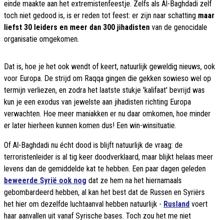
einde maakte aan het extremistenfeestje. Zelfs als Al-Baghdadi zelf
toch niet gedood is, is er reden tot feest: er zijn naar schatting
maar
liefst 30 leiders en meer dan 300 jihadisten
van de genocidale
organisatie omgekomen.
Dat is, hoe je het ook wendt of keert, natuurlijk geweldig nieuws, ook
voor Europa. De strijd om Raqqa gingen die gekken sowieso wel op
termijn verliezen, en zodra het laatste stukje 'kalifaat' bevrijd was
kun je een exodus van jewelste aan jihadisten richting Europa
verwachten. Hoe meer maniakken er nu daar omkomen, hoe minder
er later hierheen kunnen komen dus! Een win-winsituatie.
Of Al-Baghdadi nu écht dood is blijft natuurlijk de vraag: de
terroristenleider is al tig keer doodverklaard, maar blijkt helaas meer
levens dan de gemiddelde kat te hebben. Een paar dagen geleden
beweerde Syrië ook nog
dat ze hem na het hiernamaals
gebombardeerd hebben, al kan het best dat de Russen en Syriërs
het hier om dezelfde luchtaanval hebben natuurlijk -
Rusland
voert
haar aanvallen uit vanaf Syrische bases. Toch zou het me niet