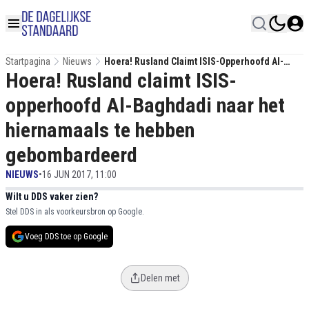
Startpagina
Nieuws
Hoera! Rusland Claimt ISIS-Opperhoofd Al-
Hoera! Rusland claimt ISIS-
Baghdadi Naar Het Hiernamaals Te Hebben
Gebombardeerd
opperhoofd Al-Baghdadi naar het
hiernamaals te hebben
gebombardeerd
NIEUWS
•
16 JUN 2017, 11:00
Wilt u DDS vaker zien?
Stel DDS in als voorkeursbron op Google.
Voeg DDS toe op Google
Delen met