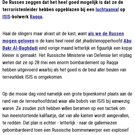
De Russen zeggen dat het heel goed mogelijk is dat ze de
terroristenleider hebben opgeblazen bij een
luchtaanval
op
ISIS
-bolwerk
Raqqa
.
Haal de slingers maar alvast uit de kast, want
als we de Russen
mogen geloven
is de kans heel reëel dat jihadistenopperhoofd
Abu
Bakr Al-Baghdadi
eind vorige maand letterlijk en figuurlijk een kopje
kleiner is gemaakt. Het Russische Ministerie van Defensie liet vrijdag
weten dat ze op 28 mei een enorm bombardement op Raqqa
hebben uitgevoerd waarbij als het goed is de beul aller beulen van
terreurkliek ISIS is omgekomen.
Op die mooie dag vond namelijk een grote bijeenkomst plaats aan de
rand van de terreurhoofdstad waar alle bobo's van ISIS bij aanwezig
waren. Ze zouden zich hebben willen beramen op een tactiek om
hun ineenstortende kalifaatje, dat van alle kanten wordt aangevallen,
te redden. Dat plan is echter - letterlijk - naar de gallemiezen
gebombardeerd toen een Russische bommenwerper een explosief