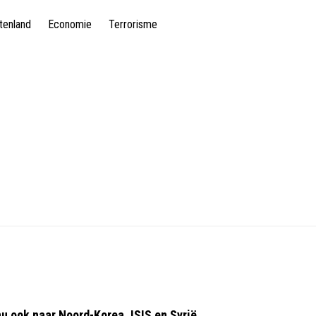
tenland
Economie
Terrorisme
u ook naar Noord-Korea, ISIS en Syrië