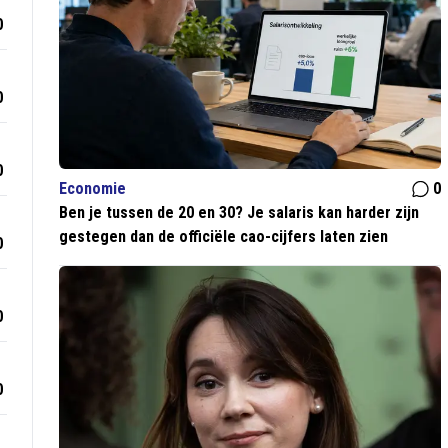
0
0
0
Economie
0
Ben je tussen de 20 en 30? Je salaris kan harder zijn
gestegen dan de officiële cao-cijfers laten zien
0
0
0