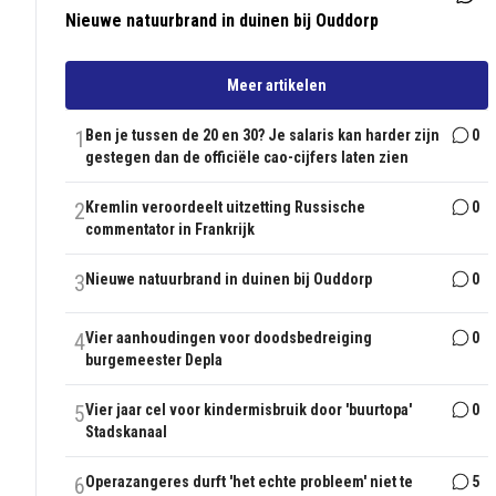
Nieuwe natuurbrand in duinen bij Ouddorp
Meer artikelen
1
Ben je tussen de 20 en 30? Je salaris kan harder zijn
0
gestegen dan de officiële cao-cijfers laten zien
2
Kremlin veroordeelt uitzetting Russische
0
commentator in Frankrijk
3
Nieuwe natuurbrand in duinen bij Ouddorp
0
4
Vier aanhoudingen voor doodsbedreiging
0
burgemeester Depla
5
Vier jaar cel voor kindermisbruik door 'buurtopa'
0
Stadskanaal
6
Operazangeres durft 'het echte probleem' niet te
5