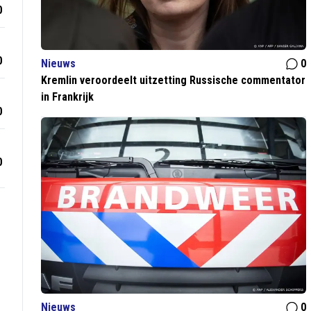
0
0
Nieuws
0
Kremlin veroordeelt uitzetting Russische commentator
in Frankrijk
0
0
Nieuws
0