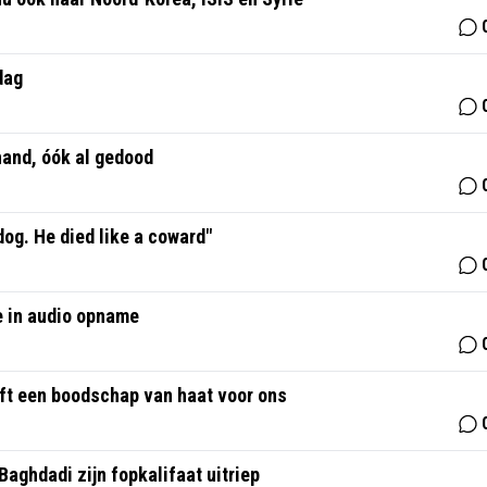
dag
hand, óók al gedood
dog. He died like a coward"
oe in audio opname
eft een boodschap van haat voor ons
Baghdadi zijn fopkalifaat uitriep