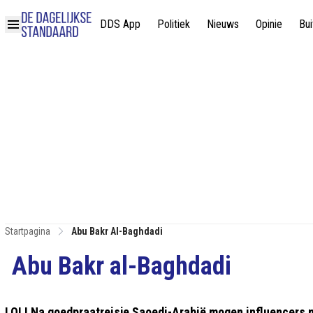
DDS App
Politiek
Nieuws
Opinie
Bui
Startpagina
Abu Bakr Al-Baghdadi
Abu Bakr al-Baghdadi
LOL! Na goedpraatreisje Saoedi-Arabië mogen influencers n