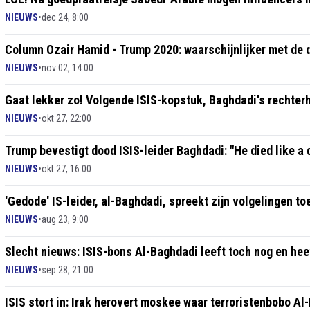
NIEUWS
•
dec 24, 8:00
Column Ozair Hamid - Trump 2020: waarschijnlijker met de 
NIEUWS
•
nov 02, 14:00
Gaat lekker zo! Volgende ISIS-kopstuk, Baghdadi's rechter
NIEUWS
•
okt 27, 22:00
Trump bevestigt dood ISIS-leider Baghdadi: "He died like a 
NIEUWS
•
okt 27, 16:00
'Gedode' IS-leider, al-Baghdadi, spreekt zijn volgelingen t
NIEUWS
•
aug 23, 9:00
Slecht nieuws: ISIS-bons Al-Baghdadi leeft toch nog en he
NIEUWS
•
sep 28, 21:00
ISIS stort in: Irak herovert moskee waar terroristenbobo Al-