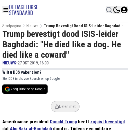
Startpagina
Nieuws
Trump Bevestigt Dood ISIS-Leider Baghdadi:
Trump bevestigt dood ISIS-leider
"He Died Like A Dog. He Died Like A Coward"
Baghdadi: "He died like a dog. He
died like a coward"
NIEUWS
•
27 OKT 2019, 16:00
Wilt u DDS vaker zien?
Stel DDS in als voorkeursbron op Google.
Voeg DDS toe op Google
Delen met
Amerikaanse president
Donald Trump
heeft
zojuist bevestigd
dat
Abu Bakr al-Baghdadi
dood is. Tijdens een militaire