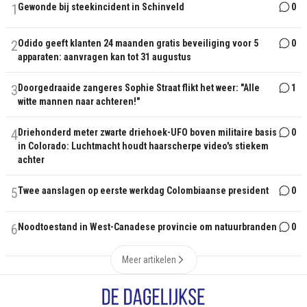
1
Gewonde bij steekincident in Schinveld
0
2
Odido geeft klanten 24 maanden gratis beveiliging voor 5
0
apparaten: aanvragen kan tot 31 augustus
3
Doorgedraaide zangeres Sophie Straat flikt het weer: "Alle
1
witte mannen naar achteren!"
4
Driehonderd meter zwarte driehoek-UFO boven militaire basis
0
in Colorado: Luchtmacht houdt haarscherpe video's stiekem
achter
5
Twee aanslagen op eerste werkdag Colombiaanse president
0
6
Noodtoestand in West-Canadese provincie om natuurbranden
0
Meer artikelen