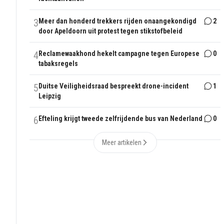
3
Meer dan honderd trekkers rijden onaangekondigd
2
door Apeldoorn uit protest tegen stikstofbeleid
4
Reclamewaakhond hekelt campagne tegen Europese
0
tabaksregels
5
Duitse Veiligheidsraad bespreekt drone-incident
1
Leipzig
6
Efteling krijgt tweede zelfrijdende bus van Nederland
0
Meer artikelen