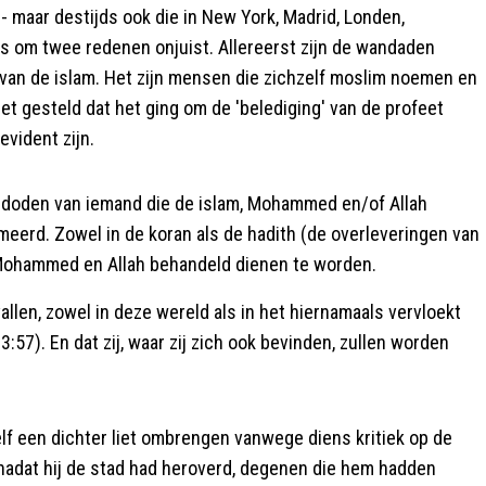
 - maar destijds ook die in New York, Madrid, Londen,
s om twee redenen onjuist. Allereerst zijn de wandaden
 van de islam. Het zijn mensen die zichzelf moslim noemen en
iet gesteld dat het ging om de 'belediging' van de profeet
vident zijn.
t doden van iemand die de islam, Mohammed en/of Allah
imeerd. Zowel in de koran als de hadith (de overleveringen van
 Mohammed en Allah behandeld dienen te worden.
vallen, zowel in deze wereld als in het hiernamaals vervloekt
:57). En dat zij, waar zij zich ook bevinden, zullen worden
f een dichter liet ombrengen vanwege diens kritiek op de
nadat hij de stad had heroverd, degenen die hem hadden