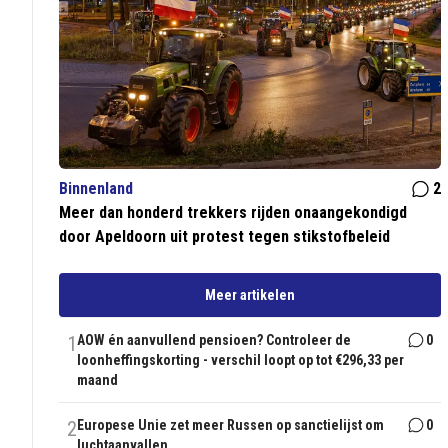
Binnenland
2
Meer dan honderd trekkers rijden onaangekondigd
door Apeldoorn uit protest tegen stikstofbeleid
Meer artikelen
1
AOW én aanvullend pensioen? Controleer de
0
loonheffingskorting - verschil loopt op tot €296,33 per
maand
2
Europese Unie zet meer Russen op sanctielijst om
0
luchtaanvallen