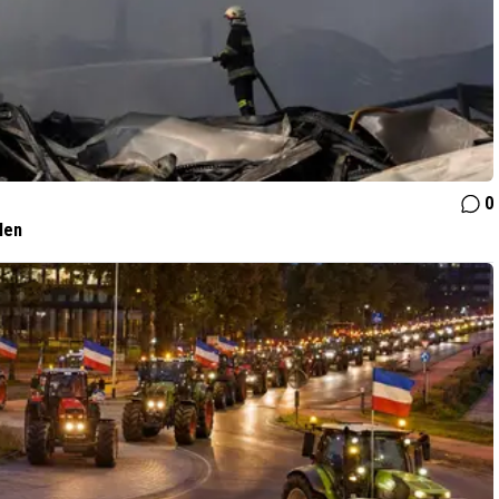
0
len