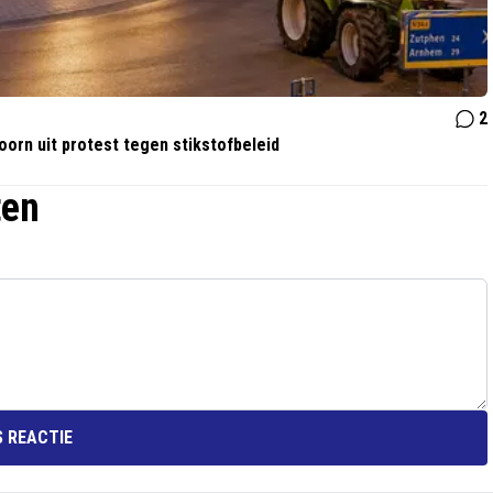
2
orn uit protest tegen stikstofbeleid
ten
 REACTIE