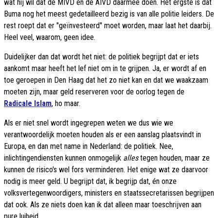
wat hij wil dat de MIVD en de AIVD daarmee doen. Het ergste is dat
Buma nog het meest gedetailleerd bezig is van alle politie leiders. De
rest roept dat er "geïnvesteerd" moet worden, maar laat het daarbij.
Heel veel, waarom, geen idee.
Duidelijker dan dat wordt het niet: de politiek begrijpt dat er iets
aankomt maar heeft het lef niet om in te grijpen. Ja, er wordt af en
toe geroepen in Den Haag dat het zo niet kan en dat we waakzaam
moeten zijn, maar geld reserveren voor de oorlog tegen de
Radicale Islam
, ho maar.
Als er niet snel wordt ingegrepen weten we dus wie we
verantwoordelijk moeten houden als er een aanslag plaatsvindt in
Europa, en dan met name in Nederland: de politiek. Nee,
inlichtingendiensten kunnen onmogelijk
alles
tegen houden, maar ze
kunnen de risico's wel fors verminderen. Het enige wat ze daarvoor
nodig is meer geld. U begrijpt dat, ik begrijp dat, én onze
volksvertegenwoordigers, ministers en staatssecretarissen begrijpen
dat ook. Als ze niets doen kan ik dat alleen maar toeschrijven aan
pure luiheid.