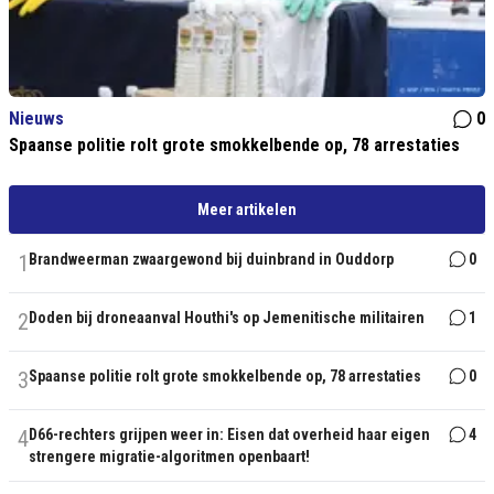
Nieuws
0
Spaanse politie rolt grote smokkelbende op, 78 arrestaties
Meer artikelen
1
Brandweerman zwaargewond bij duinbrand in Ouddorp
0
2
Doden bij droneaanval Houthi's op Jemenitische militairen
1
3
Spaanse politie rolt grote smokkelbende op, 78 arrestaties
0
4
D66-rechters grijpen weer in: Eisen dat overheid haar eigen
4
strengere migratie-algoritmen openbaart!