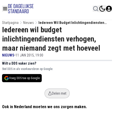
Startpagina
Nieuws
Iedereen Wil Budget Inlichtingendiensten
Iedereen wil budget
Verhogen, Maar Niemand Zegt Met Hoeveel
inlichtingendiensten verhogen,
maar niemand zegt met hoeveel
NIEUWS
•
11 JAN 2015, 19:00
Wilt u DDS vaker zien?
Stel DDS in als voorkeursbron op Google.
Voeg DDS toe op Google
Delen met
Ook in Nederland moeten we ons zorgen maken.