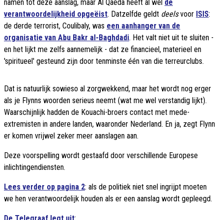
namen tot deze aanslag, maar Al Qaeda heeft al wel
de
verantwoordelijkheid opgeëist
. Datzelfde geldt
deels
voor
ISIS
:
de derde terrorist, Coulibaly, was
een aanhanger van de
organisatie van Abu Bakr al-Baghdadi
. Het valt niet uit te sluiten -
en het lijkt me zelfs aannemelijk - dat ze financieel, materieel en
'spiritueel' gesteund zijn door tenminste één van die terreurclubs.
Dat is natuurlijk sowieso al zorgwekkend, maar het wordt nog erger
als je Flynns woorden serieus neemt (wat me wel verstandig lijkt).
Waarschijnlijk hadden de Kouachi-broers contact met mede-
extremisten in andere landen, waaronder Nederland. En ja, zegt Flynn
er komen vrijwel zeker meer aanslagen aan.
Deze voorspelling wordt gestaafd door verschillende Europese
inlichtingendiensten.
Lees verder op pagina 2
: als de politiek niet snel ingrijpt moeten
we hen verantwoordelijk houden als er een aanslag wordt gepleegd.
De Telegraaf legt uit
: