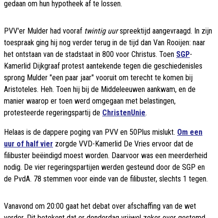
gedaan om hun hypotheek af te lossen.
PVV'er Mulder had vooraf
twintig uur
spreektijd aangevraagd. In zijn
toespraak ging hij nog verder terug in de tijd dan Van Rooijen: naar
het ontstaan van de stadstaat in 800 voor Christus. Toen
SGP
-
Kamerlid Dijkgraaf protest aantekende tegen die geschiedenisles
sprong Mulder "een paar jaar" vooruit om terecht te komen bij
Aristoteles. Heh. Toen hij bij de Middeleeuwen aankwam, en de
manier waarop er toen werd omgegaan met belastingen,
protesteerde regeringspartij de
ChristenUnie
.
Helaas is de dappere poging van PVV en 50Plus mislukt.
Om een
uur of half vier
zorgde VVD-Kamerlid De Vries ervoor dat de
filibuster beëindigd moest worden. Daarvoor was een meerderheid
nodig. De vier regeringspartijen werden gesteund door de SGP en
de PvdA. 78 stemmen voor einde van de filibuster, slechts 1 tegen.
Vanavond om 20:00 gaat het debat over afschaffing van de wet
verder. Dit betekent dat er donderdag vrijwel zeker over gestemd