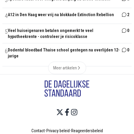
3
4
A12 in Den Haag weer vrij na blokkade Extinction Rebellion
2
5
Veel huiseigenaren betalen ongemerkt te veel
0
hypotheekrente - controleer je risicoklasse
6
Dodental bloedbad Thaise school gestegen na overlijden 12-
0
jarige
Meer artikelen
Contact
•
Privacy beleid
•
Reageerdersbeleid