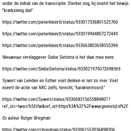
onder de indruk van de transcriptie. Sterker nog, hij noemt het bewijs
"krankzinnig dun":
https://twitter.com/pieterkleinrtl/status/933017336801525760
https://twitter.com/pieterkleinrtl/status/933019944807272449
https://twitter.com/pieterkleinrtl/status/933063803658555394
Nieuwsuur-verslaggever Siebe Sietsma is het daar mee eens:
https://twitter.com/SiebeSietsma/status/933021975072698369
Sywert van Lienden en Esther voet denken er net zo over. Voet
noemt de actie van NRC zelfs, terecht, "karaktermoord."
https://twitter.com/Sywert/status/933068315655884801?
ref_src=twsrc%5Etfw&ref_url=https%3A%2F%2Fwww.geenstijl.nl%2F
En auteur Rutger Bregman:
https://twitter.com/rcbregman/status/933061553036898306