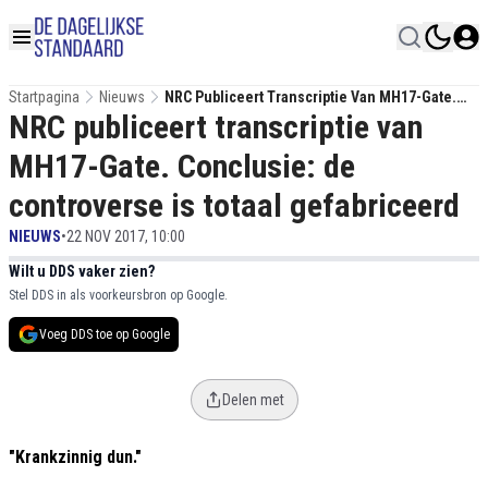
Startpagina
Nieuws
NRC Publiceert Transcriptie Van MH17-Gate.
NRC publiceert transcriptie van
Conclusie: De Controverse Is Totaal
Gefabriceerd
MH17-Gate. Conclusie: de
controverse is totaal gefabriceerd
NIEUWS
•
22 NOV 2017, 10:00
Wilt u DDS vaker zien?
Stel DDS in als voorkeursbron op Google.
Voeg DDS toe op Google
Delen met
"Krankzinnig dun."