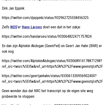
Dirk Jan Eppink:
https://twitter.com/djeppink/status/932962725558456325
Zelfs
NOS
'er
Hans Laroes
doet een duit in het zakje:
https://twitter.com/hanslaroes/status/933064822471757824
En dan zijn Alptekin Akdogan (GeenPeil) en Geert Jan Hahn (BNR) er
ook nog:
https://twitter.com/AlptekinAkdogan/status/933068914178871298?
ref_src=twsrc%5Etfw&ref_url=https%3A%2F%2Fwww.geenstijl.nl%2F
https://twitter.com/geertjanhahn/status/933061330956902400?
ref_src=twsrc%5Etfw&ref_url=https%3A%2F%2Fwww.geenstijl.nl%2F
Geen wonder dus dat NRC het transcript op de eigen site weg
probeerde te stoppen: