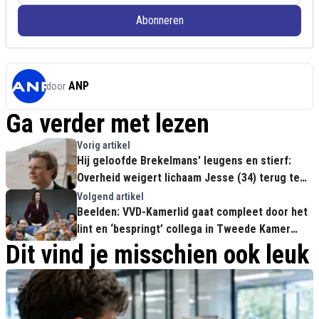
Abonneren
ANP
door
Ga verder met lezen
Vorig artikel
Hij geloofde Brekelmans' leugens en stierf:
Overheid weigert lichaam Jesse (34) terug te
halen uit Oekraïne
Volgend artikel
Beelden: VVD-Kamerlid gaat compleet door het
lint en ‘bespringt’ collega in Tweede Kamer
(Totale afgang)
Dit vind je misschien ook leuk