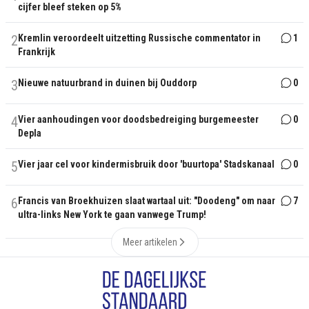
cijfer bleef steken op 5%
2
Kremlin veroordeelt uitzetting Russische commentator in
1
Frankrijk
3
Nieuwe natuurbrand in duinen bij Ouddorp
0
4
Vier aanhoudingen voor doodsbedreiging burgemeester
0
Depla
5
Vier jaar cel voor kindermisbruik door 'buurtopa' Stadskanaal
0
6
Francis van Broekhuizen slaat wartaal uit: "Doodeng" om naar
7
ultra-links New York te gaan vanwege Trump!
Meer artikelen