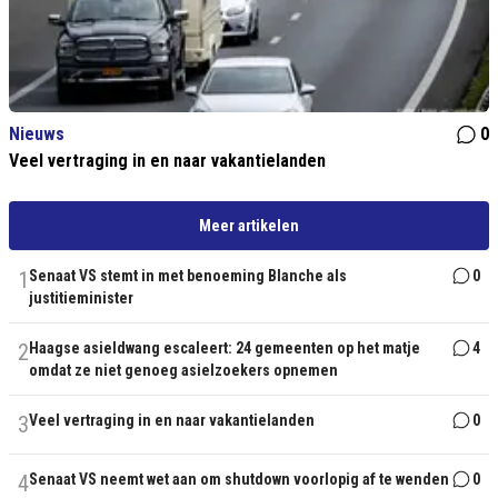
Nieuws
0
Veel vertraging in en naar vakantielanden
Meer artikelen
1
Senaat VS stemt in met benoeming Blanche als
0
justitieminister
2
Haagse asieldwang escaleert: 24 gemeenten op het matje
4
omdat ze niet genoeg asielzoekers opnemen
3
Veel vertraging in en naar vakantielanden
0
4
Senaat VS neemt wet aan om shutdown voorlopig af te wenden
0