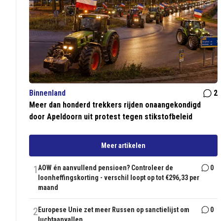
Binnenland
2
Meer dan honderd trekkers rijden onaangekondigd
door Apeldoorn uit protest tegen stikstofbeleid
Meer artikelen
1
AOW én aanvullend pensioen? Controleer de
0
loonheffingskorting - verschil loopt op tot €296,33 per
maand
2
Europese Unie zet meer Russen op sanctielijst om
0
luchtaanvallen