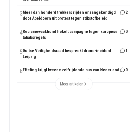
3
Meer dan honderd trekkers rijden onaangekondigd
2
door Apeldoorn uit protest tegen stikstofbeleid
4
Reclamewaakhond hekelt campagne tegen Europese
0
tabaksregels
5
Duitse Veiligheidsraad bespreekt drone-incident
1
Leipzig
6
Efteling krijgt tweede zelfrijdende bus van Nederland
0
Meer artikelen