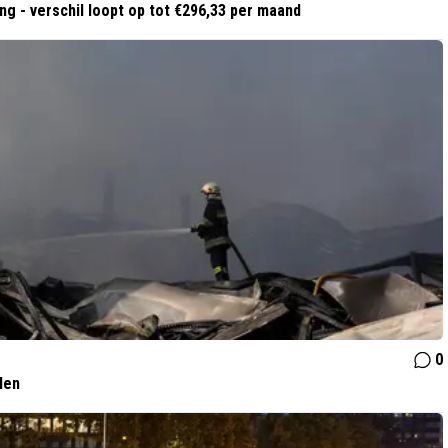
g - verschil loopt op tot €296,33 per maand
0
len