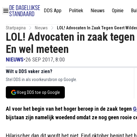
DDS App
Politiek
Nieuws
Opinie
Bui
Startpagina
Nieuws
LOL! Advocaten In Zaak Tegen Geert Wilde
LOL! Advocaten in zaak tegen 
En wel meteen
NIEUWS
•
26 SEP 2017, 8:00
Wilt u DDS vaker zien?
Stel DDS in als voorkeursbron op Google.
Voeg DDS toe op Google
Al voor het begin van het hoger beroep in de zaak tegen
G
bijstaan zijn namelijk woedend omdat ze nog geen rooie c
Hilarischer dan dit wordt het niet. Eind oktober begint het 