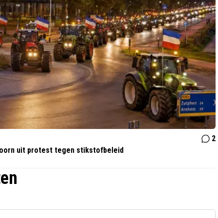
2
orn uit protest tegen stikstofbeleid
ten