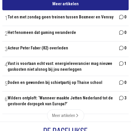
Meer artikelen
1
Tot en met zondag geen treinen tussen Boxmeer en Venray
0
2
Het fenomeen dat gaming veranderde
0
3
Acteur Peter Faber (82) overleden
0
4
Vast is voortaan echt vast: energieleverancier mag nieuwe
1
gaskosten niet alsnog bij jou neerleggen
5
Doden en gewonden bij schietpartij op Thaise school
0
6
Wilders ontploft: ‘Wanneer maakte Jetten Nederland tot de
3
gestoorde dorpsgek van Europa?’
Meer artikelen