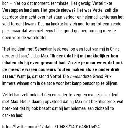
kon -- niet op dat moment, tenminste. Het gevolg: Vettel tikte
Verstappen hard aan. Het goede nieuws? Het was Vettel zelf die
daardoor de macht over het stuur verloor en helemaal achteraan het
veld terecht kwam. Daarna knokte hij zich nog terug tot een zesde
plek, maar dat was niet eens bijna goed genoeg om nog mee te
doen voor de wereldtitel.
"Het incident met Sebastian leek veel op een fout van mij in China
eerder dit jaar," aldus Max. "
Ik denk dat hij mij makkelijker kon
inhalen als hij even gewacht had. Zo zie je maar weer dat ook
de meest ervaren coureurs fouten maken als ze onder druk
staan.
" Want ja, dat stond Vettel. Die
moest
deze Grand Prix
immers winnen om in de race voor het kampioenschap te blijven.
Vettel had zelf ook het één en ander te zeggen over zijn incident
met Max. Het is daarbij opvallend dat hij Max niet bekritiseerde, wat
betekent dat hij ook beseft dat hij het helemaal aan zichzelf te
danken had:
https://twitter.com/F1/status/1048871401648615424