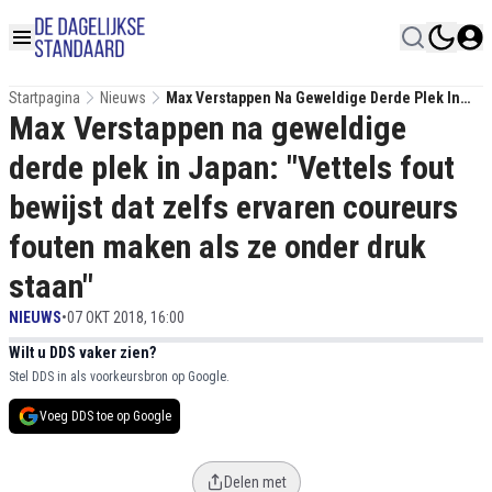
Startpagina
Nieuws
Max Verstappen Na Geweldige Derde Plek In
Max Verstappen na geweldige
Japan: "Vettels Fout Bewijst Dat Zelfs Ervaren
Coureurs Fouten Maken Als Ze Onder Druk
derde plek in Japan: "Vettels fout
Staan"
bewijst dat zelfs ervaren coureurs
fouten maken als ze onder druk
staan"
NIEUWS
•
07 OKT 2018, 16:00
Wilt u DDS vaker zien?
Stel DDS in als voorkeursbron op Google.
Voeg DDS toe op Google
Delen met