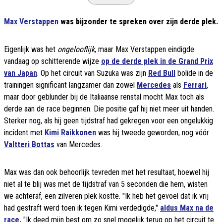
Max Verstappen
was bijzonder te spreken over zijn derde plek.
Eigenlijk was het
ongelooflijk
, maar Max Verstappen eindigde
vandaag op schitterende wijze
op de derde plek in de Grand Prix
van Japan
. Op het circuit van Suzuka was zijn
Red Bull
bolide in de
trainingen significant langzamer dan zowel
Mercedes
als
Ferrari
,
maar door geblunder bij de Italiaanse renstal mocht Max toch als
derde aan de race beginnen. Die positie gaf hij niet meer uit handen.
Sterker nog, als hij geen tijdstraf had gekregen voor een ongelukkig
incident met
Kimi Raikkonen
was hij tweede geworden, nog vóór
Valtteri Bottas
van Mercedes.
Max was dan ook behoorlijk tevreden met het resultaat, hoewel hij
niet al te blij was met de tijdstraf van 5 seconden die hem, wisten
we achteraf, een zilveren plek kostte. "Ik heb het gevoel dat ik vrij
had gestraft werd toen ik tegen Kimi verdedigde,"
aldus Max na de
race.
"Ik deed mijn best om zo snel mogelijk terug op het circuit te