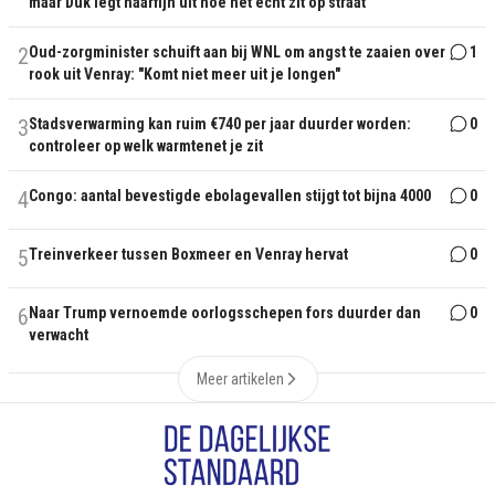
maar Duk legt haarfijn uit hoe het écht zit op straat
2
Oud-zorgminister schuift aan bij WNL om angst te zaaien over
1
rook uit Venray: "Komt niet meer uit je longen"
3
Stadsverwarming kan ruim €740 per jaar duurder worden:
0
controleer op welk warmtenet je zit
4
Congo: aantal bevestigde ebolagevallen stijgt tot bijna 4000
0
5
Treinverkeer tussen Boxmeer en Venray hervat
0
6
Naar Trump vernoemde oorlogsschepen fors duurder dan
0
verwacht
Meer artikelen