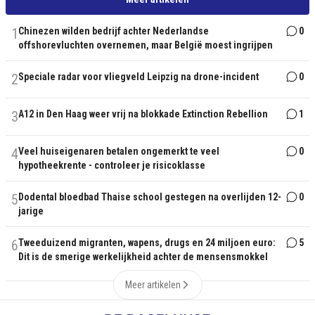
1
Chinezen wilden bedrijf achter Nederlandse
0
offshorevluchten overnemen, maar België moest ingrijpen
2
Speciale radar voor vliegveld Leipzig na drone-incident
0
3
A12 in Den Haag weer vrij na blokkade Extinction Rebellion
1
4
Veel huiseigenaren betalen ongemerkt te veel
0
hypotheekrente - controleer je risicoklasse
5
Dodental bloedbad Thaise school gestegen na overlijden 12-
0
jarige
6
Tweeduizend migranten, wapens, drugs en 24 miljoen euro:
5
Dit is de smerige werkelijkheid achter de mensensmokkel
Meer artikelen