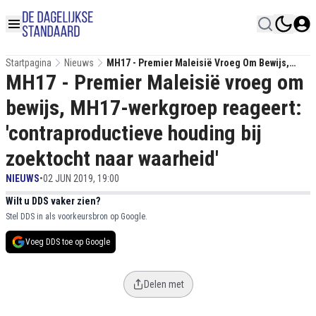
Startpagina
Nieuws
MH17 - Premier Maleisië Vroeg Om Bewijs,
MH17 - Premier Maleisië vroeg om
MH17-Werkgroep Reageert: 'contraproductieve
Houding Bij Zoektocht Naar Waarheid'
bewijs, MH17-werkgroep reageert:
'contraproductieve houding bij
zoektocht naar waarheid'
NIEUWS
•
02 JUN 2019, 19:00
Wilt u DDS vaker zien?
Stel DDS in als voorkeursbron op Google.
Voeg DDS toe op Google
Delen met