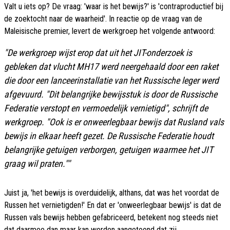
Valt u iets op? De vraag: 'waar is het bewijs?' is 'contraproductief bij
de zoektocht naar de waarheid'. In reactie op de vraag van de
Maleisische premier, levert de werkgroep het volgende antwoord:
"De werkgroep wijst erop dat uit het JIT-onderzoek is
gebleken dat vlucht MH17 werd neergehaald door een raket
die door een lanceerinstallatie van het Russische leger werd
afgevuurd.
"Dit belangrijke bewijsstuk is door de Russische
Federatie verstopt en vermoedelijk vernietigd"
, schrijft de
werkgroep.
"Ook is er onweerlegbaar bewijs dat Rusland vals
bewijs in elkaar heeft gezet. De Russische Federatie houdt
belangrijke getuigen verborgen, getuigen waarmee het JIT
graag wil praten."
"
Juist ja, 'het bewijs is overduidelijk, althans, dat was het voordat de
Russen het vernietigden!' En dat er 'onweerlegbaar bewijs' is dat de
Russen vals bewijs hebben gefabriceerd, betekent nog steeds niet
dat daarmee dan maar kan worden aangetoond dat zij