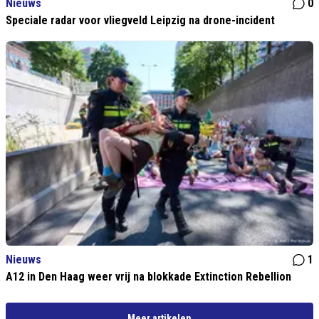
Nieuws
0
Speciale radar voor vliegveld Leipzig na drone-incident
Nieuws
1
A12 in Den Haag weer vrij na blokkade Extinction Rebellion
Meer artikelen