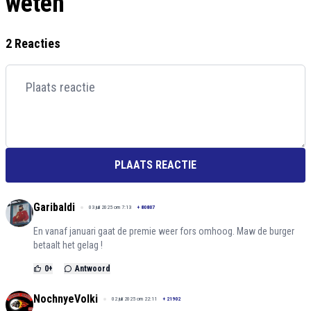
weten
2 Reacties
PLAATS REACTIE
Garibaldi
03 juli 2025 om 7:13
+
80807
En vanaf januari gaat de premie weer fors omhoog. Maw de burger
betaalt het gelag !
0
+
Antwoord
NochnyeVolki
02 juli 2025 om 22:11
+
21902