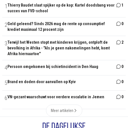
1
Thierry Baudet slaat spijker op de kop: Kartel doodsbang voor
1
succes van FVD-school
2
Geld geleend? Sinds 2026 mag de rente op consumptief
0
krediet maximaal 12 procent zijn
3
Terwijl het Westen stopt met kinderen krijgen, ontploft de
2
bevolking in Afrika - "Als je geen nakomelingen hebt, komt
Afrika hiernaartoe"
4
Persoon omgekomen bij schietincident in Den Haag
0
5
Brand en doden door aanvallen op Kyiv
0
6
VN-gezant waarschuwt voor verdere escalatie in Jemen
0
Meer artikelen