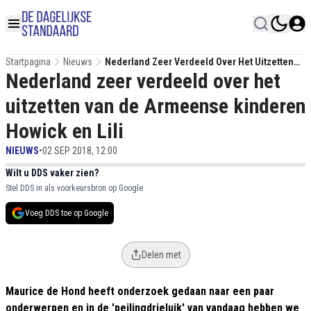
Startpagina
Nieuws
Nederland Zeer Verdeeld Over Het Uitzetten
Nederland zeer verdeeld over het
Van De Armeense Kinderen Howick En Lili
uitzetten van de Armeense kinderen
Howick en Lili
NIEUWS
•
02 SEP 2018, 12:00
Wilt u DDS vaker zien?
Stel DDS in als voorkeursbron op Google.
Voeg DDS toe op Google
Delen met
Maurice de Hond heeft onderzoek gedaan naar een paar
onderwerpen en in de 'peilingdrieluik' van vandaag hebben we