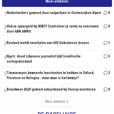
Meer artikelen
1
Nederlanders gewond door valpartijen in Oostenrijkse Alpen
0
2
Heb je spaargeld bij NIBC? Controleer je rente na overname
0
door ABN AMRO
3
Rusland meldt neerhalen van 605 Oekraïense drones
1
4
Ngo's: dood Libanese journalist lijkt Israëlische
5
oorlogsmisdaad
5
Timmermans beweerde leerstoelen te hebben in Oxford,
2
Florence en Bologna - maar waar is het bewijs?
6
Brandweer blijft gebied natuurbrand bij Venray monitoren
0
Meer artikelen