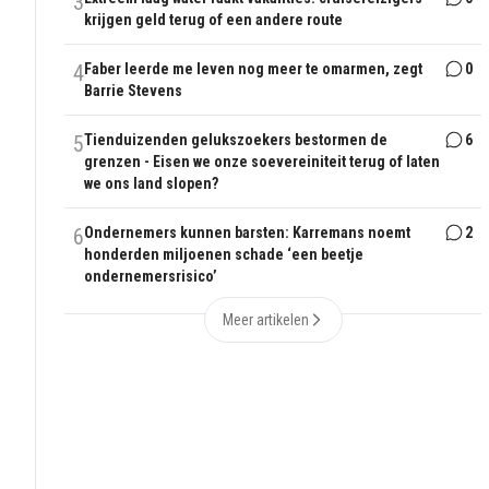
3
krijgen geld terug of een andere route
4
Faber leerde me leven nog meer te omarmen, zegt
0
Barrie Stevens
5
Tienduizenden gelukszoekers bestormen de
6
grenzen - Eisen we onze soevereiniteit terug of laten
we ons land slopen?
6
Ondernemers kunnen barsten: Karremans noemt
2
honderden miljoenen schade ‘een beetje
ondernemersrisico’
Meer artikelen