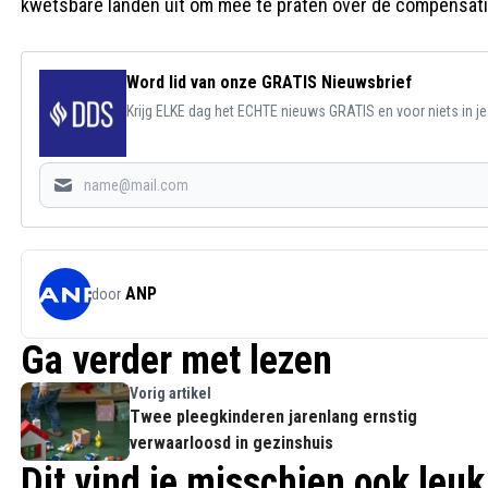
kwetsbare landen uit om mee te praten over de compensatie
Word lid van onze GRATIS Nieuwsbrief
Krijg ELKE dag het ECHTE nieuws GRATIS en voor niets in j
ANP
door
Ga verder met lezen
Vorig artikel
Twee pleegkinderen jarenlang ernstig
verwaarloosd in gezinshuis
Dit vind je misschien ook leuk