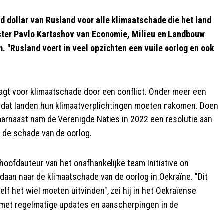
d dollar van Rusland voor alle klimaatschade die het land
ister Pavlo Kartashov van Economie, Milieu en Landbouw
. "Rusland voert in veel opzichten een vuile oorlog en ook
aagt voor klimaatschade door een conflict. Onder meer een
de dat landen hun klimaatverplichtingen moeten nakomen. Doen
aarnaast nam de Verenigde Naties in 2022 een resolutie aan
 de schade van de oorlog.
oofdauteur van het onafhankelijke team Initiative on
an naar de klimaatschade van de oorlog in Oekraïne. "Dit
f het wiel moeten uitvinden", zei hij in het Oekraïense
ar met regelmatige updates en aanscherpingen in de