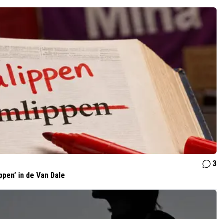
3
ppen’ in de Van Dale