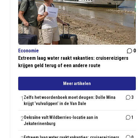
Economie
0
Extreem laag water raakt vakanties: cruisereizigers
krijgen geld terug of een andere route
Meer artikelen
1
Zelfs het woordenboek moet deugen: Dolle Mina
3
krijgt ‘vulvalippen’ in de Van Dale
2
Oekraïne valt Wildberries-locatie aan in
1
Jekaterinenburg
Extreem laag water raakt vakanties: cruisereizigers
0