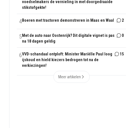
voedselmakers de vernieling in met doorgedraaide
stikstofgekte!
4
Boeren met tractoren demonstreren in Maas en Waal
2
5
Met de auto naar Oostenrijk? Dit digitale vignet is pas
0
na 18 dagen geldig
6
VVD-schandaal ontploft: Minister Mariëlle Paul loog
15
ijskoud en hield kiezers bedrogen tot na de
verkiezingen!
Meer artikelen