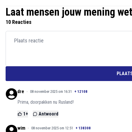
Laat mensen jouw mening we
10 Reacties
PLAATS
dre
08 november 2025 om 16:31
+
12108
Prima, doorpakken nu Rusland!
1
+
Antwoord
wim
08 november 2025 om 12:51
+
138308