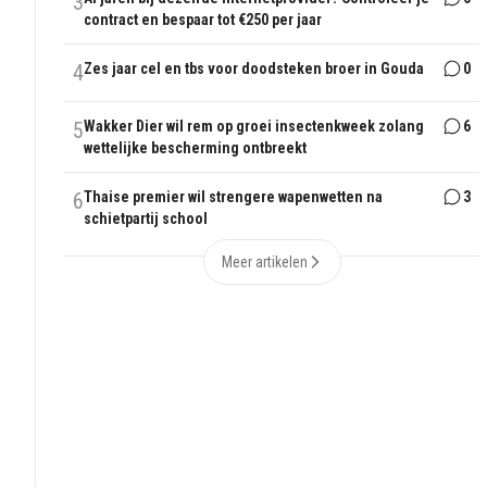
3
contract en bespaar tot €250 per jaar
4
Zes jaar cel en tbs voor doodsteken broer in Gouda
0
5
Wakker Dier wil rem op groei insectenkweek zolang
6
wettelijke bescherming ontbreekt
6
Thaise premier wil strengere wapenwetten na
3
schietpartij school
Meer artikelen