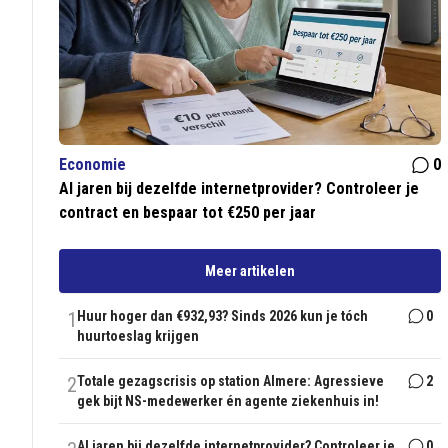
Economie
0
Al jaren bij dezelfde internetprovider? Controleer je
contract en bespaar tot €250 per jaar
Meer artikelen
1
Huur hoger dan €932,93? Sinds 2026 kun je tóch
0
huurtoeslag krijgen
2
Totale gezagscrisis op station Almere: Agressieve
2
gek bijt NS-medewerker én agente ziekenhuis in!
Al jaren bij dezelfde internetprovider? Controleer je
0