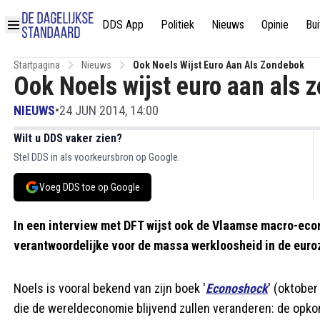
DDS App
Politiek
Nieuws
Opinie
Bui
Startpagina
Nieuws
Ook Noels Wijst Euro Aan Als Zondebok
Ook Noels wijst euro aan als 
NIEUWS
•
24 JUN 2014, 14:00
Wilt u DDS vaker zien?
Stel DDS in als voorkeursbron op Google.
Voeg DDS toe op Google
In een interview met DFT wijst ook de Vlaamse macro-econ
verantwoordelijke voor de massa werkloosheid in de euro
Noels is vooral bekend van zijn boek '
Econoshock
' (oktobe
die de wereldeconomie blijvend zullen veranderen: de opko