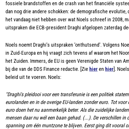
fossiele brandstoffen en de crash van het financiële sys
dan nog drie andere schokken: de demografische evolutie, de
het vandaag niet hebben over wat Noels schreef in 2008, m
uitspraken die ECB-president Draghi afgelopen zaterdag de
Noels noemt Draghi's uitspraken 'onthutsend'. Volgens Noel
in Zuid-Europa en hij vraagt zich tevens af waarom het Noo
het Zuiden. Immers, de EU is geen Verenigde Staten van Ame
bij die van de DDS Finance redactie. [Zie
hier
en
hier
]. Noel
beleid uit te voeren. Noels:
"Draghi's pleidooi voor een transferunie is een politiek state
eurolanden en in de overige EU-landen zonder euro. Tot voor 
euro doen het nu aanmerkelijk beter. Als die zuidelijke land
mensen daar nu wél een baan gehad. (...). De verschillen in 
spanning om één muntzone te blijven. Eerst ging dit vooral 