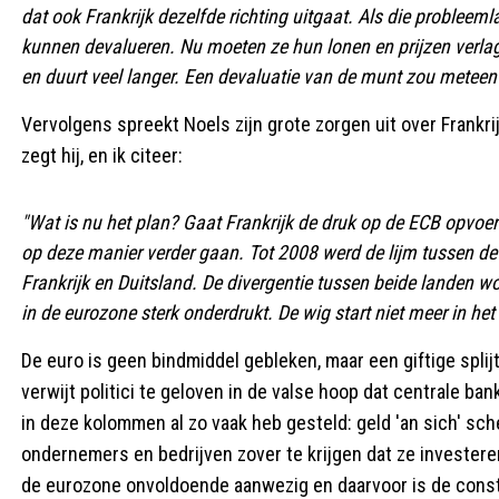
dat ook Frankrijk dezelfde richting uitgaat. Als die problee
kunnen devalueren. Nu moeten ze hun lonen en prijzen verlage
en duurt veel langer. Een devaluatie van de munt zou meteen
Vervolgens spreekt Noels zijn grote zorgen uit over Frankri
zegt hij, en ik citeer:
"Wat is nu het plan? Gaat Frankrijk de druk op de ECB opvoer
op deze manier verder gaan. Tot 2008 werd de lijm tussen de 
Frankrijk en Duitsland. De divergentie tussen beide landen wo
in de eurozone sterk onderdrukt. De wig start niet meer in het 
De euro is geen bindmiddel gebleken, maar een giftige splij
verwijt politici te geloven in de valse hoop dat centrale b
in deze kolommen al zo vaak heb gesteld: geld 'an sich' s
ondernemers en bedrijven zover te krijgen dat ze investere
de eurozone onvoldoende aanwezig en daarvoor is de constr