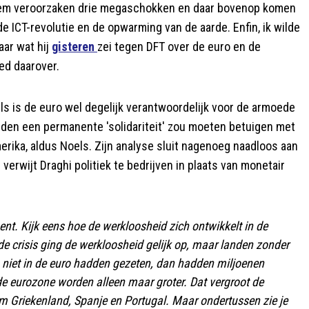
teem veroorzaken drie megaschokken en daar bovenop komen
 ICT-revolutie en de opwarming van de aarde. Enfin, ik wilde
aar wat hij
gisteren
zei tegen DFT over de euro en de
ed daarover.
s is de euro wel degelijk verantwoordelijk voor de armoede
rden een permanente 'solidariteit' zou moeten betuigen met
rika, aldus Noels. Zijn analyse sluit nagenoeg naadloos aan
s verwijt Draghi politiek te bedrijven in plaats van monetair
ment. Kijk eens hoe de werkloosheid zich ontwikkelt in de
de crisis ging de werkloosheid gelijk op, maar landen zonder
en niet in de euro hadden gezeten, dan hadden miljoenen
de eurozone worden alleen maar groter. Dat vergroot de
om Griekenland, Spanje en Portugal. Maar ondertussen zie je