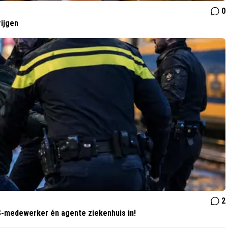
0
rijgen
2
NS-medewerker én agente ziekenhuis in!