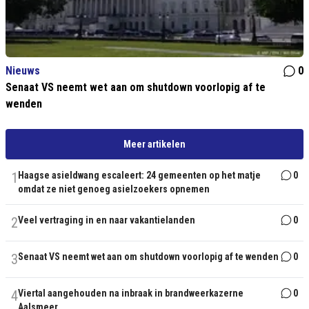
Nieuws
0
Senaat VS neemt wet aan om shutdown voorlopig af te
wenden
Meer artikelen
1
Haagse asieldwang escaleert: 24 gemeenten op het matje
0
omdat ze niet genoeg asielzoekers opnemen
2
Veel vertraging in en naar vakantielanden
0
3
Senaat VS neemt wet aan om shutdown voorlopig af te wenden
0
4
Viertal aangehouden na inbraak in brandweerkazerne
0
Aalsmeer