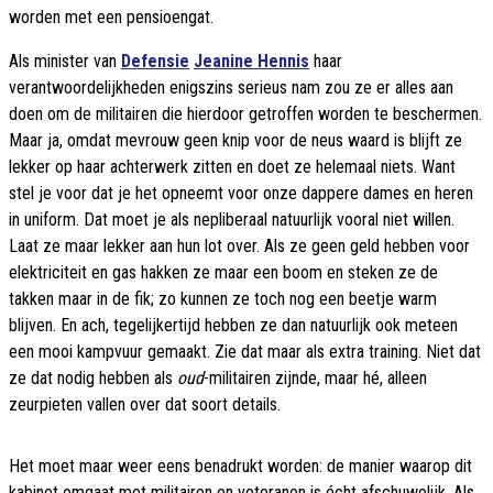
worden met een pensioengat.
Als minister van
Defensie
Jeanine Hennis
haar
verantwoordelijkheden enigszins serieus nam zou ze er alles aan
doen om de militairen die hierdoor getroffen worden te beschermen.
Maar ja, omdat mevrouw geen knip voor de neus waard is blijft ze
lekker op haar achterwerk zitten en doet ze helemaal niets. Want
stel je voor dat je het opneemt voor onze dappere dames en heren
in uniform. Dat moet je als nepliberaal natuurlijk vooral niet willen.
Laat ze maar lekker aan hun lot over. Als ze geen geld hebben voor
elektriciteit en gas hakken ze maar een boom en steken ze de
takken maar in de fik; zo kunnen ze toch nog een beetje warm
blijven. En ach, tegelijkertijd hebben ze dan natuurlijk ook meteen
een mooi kampvuur gemaakt. Zie dat maar als extra training. Niet dat
ze dat nodig hebben als
oud
-militairen zijnde, maar hé, alleen
zeurpieten vallen over dat soort details.
Het moet maar weer eens benadrukt worden: de manier waarop dit
kabinet omgaat met militairen en veteranen is écht afschuwelijk. Als