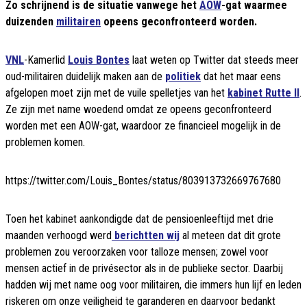
Zo schrijnend is de situatie vanwege het
AOW
-gat waarmee
duizenden
militairen
opeens geconfronteerd worden.
VNL
-Kamerlid
Louis Bontes
laat weten op Twitter dat steeds meer
oud-militairen duidelijk maken aan de
politiek
dat het maar eens
afgelopen moet zijn met de vuile spelletjes van het
kabinet Rutte II
.
Ze zijn met name woedend omdat ze opeens geconfronteerd
worden met een AOW-gat, waardoor ze financieel mogelijk in de
problemen komen.
https://twitter.com/Louis_Bontes/status/803913732669767680
Toen het kabinet aankondigde dat de pensioenleeftijd met drie
maanden verhoogd werd
berichtten wij
al meteen dat dit grote
problemen zou veroorzaken voor talloze mensen; zowel voor
mensen actief in de privésector als in de publieke sector. Daarbij
hadden wij met name oog voor militairen, die immers hun lijf en leden
riskeren om onze veiligheid te garanderen en daarvoor bedankt