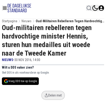
Startpagina
Nieuws
Oud-Militairen Rebelleren Tegen Hardvochtige
Oud-militairen rebelleren tegen
Minister Hennis, Sturen Hun Medailles Uit
Woede Naar De Tweede Kamer
hardvochtige minister Hennis,
sturen hun medailles uit woede
naar de Tweede Kamer
NIEUWS
•
30 NOV 2016, 14:00
Wilt u DDS vaker zien?
Stel DDS in als voorkeursbron op Google.
Voeg DDS toe op Google
Delen met