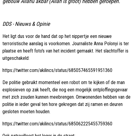
gebouw Allahu akbar (Allah is groot) hebben geroepen.
DDS - Nieuws & Opinie
Het ligt dus voor de hand dat op het nippertje een nieuwe
terroristische aanslag is voorkomen. Journaliste Anna Polonyi is ter
plaatse en heeft foto's van het incident gemaakt. Het slachtoffer is
uitgeschakeld:
https://twitter.com/akilincs/status/685057465591951360
De politie gebruikt momenteel een robot om te kijken of de man
explosieven op zak heeft, die nog een mogelijk ontploffingsgevaar
met zich zouden kunnen meebrengen. Omwonenden hebben van de
politie in ieder geval ten hore gekregen dat zij ramen en deuren
gesloten moeten houden.
https://twitter.com/akilincs/status/685062225455759360
Ook patrouilleert het leger in de straat: