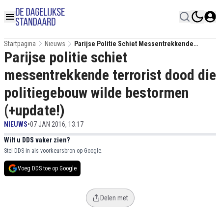
Startpagina
Nieuws
Parijse Politie Schiet Messentrekkende
Parijse politie schiet
Terrorist Dood Die Politiegebouw Wilde
Bestormen (+update!)
messentrekkende terrorist dood die
politiegebouw wilde bestormen
(+update!)
NIEUWS
•
07 JAN 2016, 13:17
Wilt u DDS vaker zien?
Stel DDS in als voorkeursbron op Google.
Voeg DDS toe op Google
Delen met