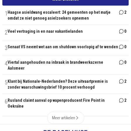
1
Haagse asieldwang escaleert: 24 gemeenten op het matje
2
omdat ze niet genoeg asielzoekers opnemen
2
Veel vertraging in en naar vakantielanden
0
3
Senaat VS neemt wet aan om shutdown voorlopig af te wenden
0
4
Viertal aangehouden na inbraak in brandweerkazerne
0
Aalsmeer
5
Klant bij Nationale-Nederlanden? Deze uitvaartpremie is
2
zonder waarschuwingsbrief 10 procent verhoogd
6
Rusland claimt aanval op wapenproducent Fire Point in
2
Oekraïne
Meer artikelen