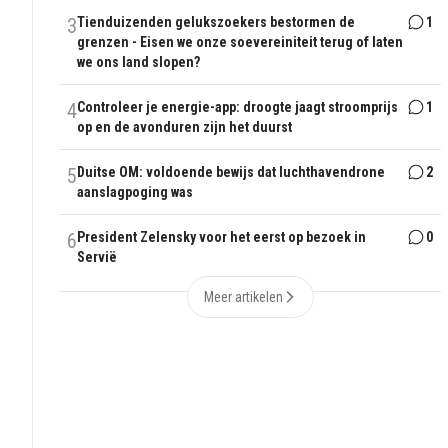
3
Tienduizenden gelukszoekers bestormen de
1
grenzen - Eisen we onze soevereiniteit terug of laten
we ons land slopen?
4
Controleer je energie-app: droogte jaagt stroomprijs
1
op en de avonduren zijn het duurst
5
Duitse OM: voldoende bewijs dat luchthavendrone
2
aanslagpoging was
6
President Zelensky voor het eerst op bezoek in
0
Servië
Meer artikelen