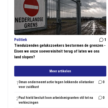
Politiek
1
Tienduizenden gelukszoekers bestormen de grenzen -
Eisen we onze soevereiniteit terug of laten we ons
land slopen?
Meer artikelen
1
Oman onderneemt actie tegen lekkende olietanker
0
voor zuidkust
2
Paul hield besluit loon arbeidsmigranten stil tot na
0
verkiezingen