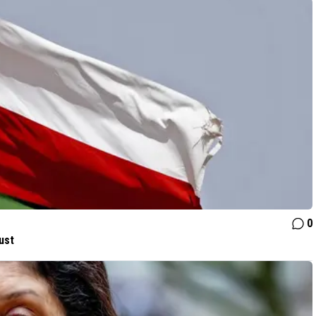
0
ust