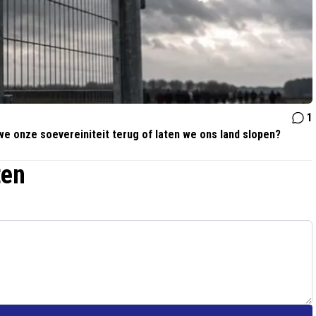
1
 onze soevereiniteit terug of laten we ons land slopen?
ten