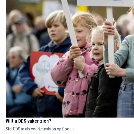
Wilt u DDS vaker zien?
Stel DDS in als voorkeursbron op Google.