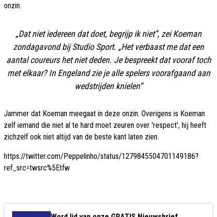
onzin.
„Dat niet iedereen dat doet, begrijp ik niet”, zei Koeman
zondagavond bij Studio Sport. „Het verbaast me dat een
aantal coureurs het niet deden. Je bespreekt dat vooraf toch
met elkaar? In Engeland zie je alle spelers voorafgaand aan
wedstrijden knielen”
Jammer dat Koeman meegaat in deze onzin. Overigens is Koeman
zelf iemand die niet al te hard moet zeuren over 'respect', hij heeft
zichzelf ook niet altijd van de beste kant laten zien.
https://twitter.com/Peppelinho/status/1279845504701149186?
ref_src=twsrc%5Etfw
Word lid van onze GRATIS Nieuwsbrief