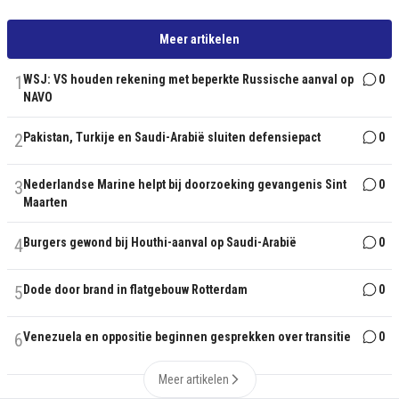
Meer artikelen
1
WSJ: VS houden rekening met beperkte Russische aanval op
0
NAVO
2
Pakistan, Turkije en Saudi-Arabië sluiten defensiepact
0
3
Nederlandse Marine helpt bij doorzoeking gevangenis Sint
0
Maarten
4
Burgers gewond bij Houthi-aanval op Saudi-Arabië
0
5
Dode door brand in flatgebouw Rotterdam
0
6
Venezuela en oppositie beginnen gesprekken over transitie
0
Meer artikelen