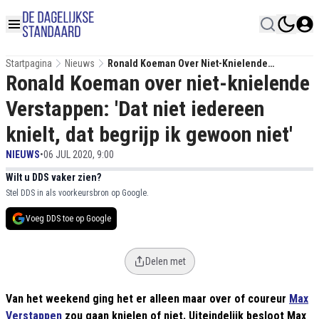
Startpagina
Nieuws
Ronald Koeman Over Niet-Knielende
Ronald Koeman over niet-knielende
Verstappen: 'Dat Niet Iedereen Knielt, Dat
Begrijp Ik Gewoon Niet'
Verstappen: 'Dat niet iedereen
knielt, dat begrijp ik gewoon niet'
NIEUWS
•
06 JUL 2020, 9:00
Wilt u DDS vaker zien?
Stel DDS in als voorkeursbron op Google.
Voeg DDS toe op Google
Delen met
Van het weekend ging het er alleen maar over of coureur
Max
Verstappen
zou gaan knielen of niet. Uiteindelijk besloot Max