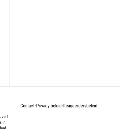
Contact
•
Privacy beleid
•
Reageerdersbeleid
 zelf
s in
ehad.