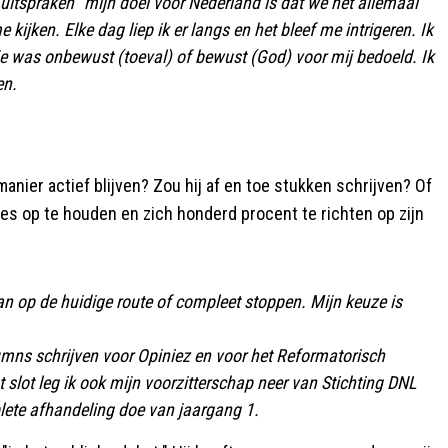
n uitspraken “mijn doel voor Nederland is dat we het allemaal
kijken. Elke dag liep ik er langs en het bleef me intrigeren. Ik
dje was onbewust (toeval) of bewust (God) voor mij bedoeld. Ik
en.
manier actief blijven? Zou hij af en toe stukken schrijven? Of
lles op te houden en zich honderd procent te richten op zijn
an op de huidige route of compleet stoppen. Mijn keuze is
umns schrijven voor Opiniez en voor het Reformatorisch
 slot leg ik ook mijn voorzitterschap neer van Stichting DNL
lete afhandeling doe van jaargang 1.