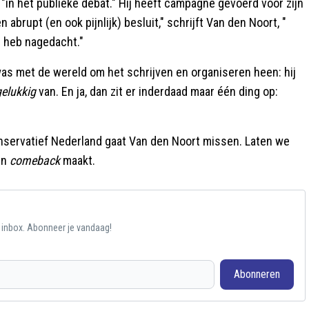
 "in het publieke debat." Hij heeft campagne gevoerd voor zijn
abrupt (en ook pijnlijk) besluit," schrijft Van den Noort, "
er heb nagedacht."
ij was met de wereld om het schrijven en organiseren heen: hij
gelukkig
van. En ja, dan zit er inderdaad maar één ding op:
conservatief Nederland gaat Van den Noort missen. Laten we
en
comeback
maakt.
e inbox. Abonneer je vandaag!
Abonneren