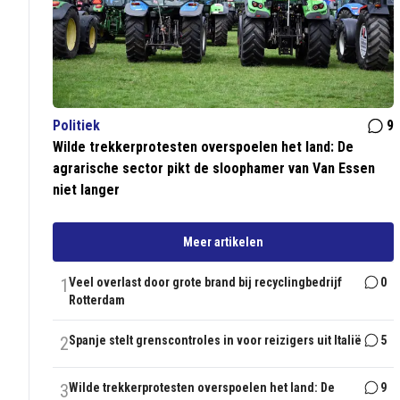
Politiek
9
Wilde trekkerprotesten overspoelen het land: De
agrarische sector pikt de sloophamer van Van Essen
niet langer
Meer artikelen
1
Veel overlast door grote brand bij recyclingbedrijf
0
Rotterdam
2
Spanje stelt grenscontroles in voor reizigers uit Italië
5
3
Wilde trekkerprotesten overspoelen het land: De
9