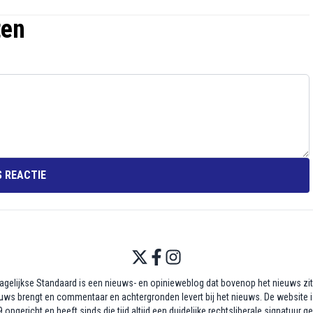
ten
 REACTIE
agelijkse Standaard is een nieuws- en opinieweblog dat bovenop het nieuws zit,
uws brengt en commentaar en achtergronden levert bij het nieuws. De website i
 opgericht en heeft sinds die tijd altijd een duidelijke rechtsliberale signatuur g