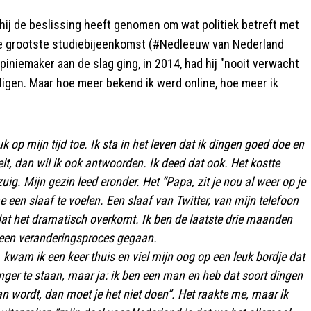
ij de beslissing heeft genomen om wat politiek betreft met
"de grootste studiebijeenkomst (#Nedleeuw van Nederland
piniemaker aan de slag ging, in 2014, had hij "nooit verwacht
ligen. Maar hoe meer bekend ik werd online, hoe meer ik
op mijn tijd toe. Ik sta in het leven dat ik dingen goed doe en
t, dan wil ik ook antwoorden. Ik deed dat ook. Het kostte
uig. Mijn gezin leed eronder. Het “Papa, zit je nou al weer op je
 een slaaf te voelen. Een slaaf van Twitter, van mijn telefoon
o dat het dramatisch overkomt. Ik ben de laatste drie maanden
r een veranderingsproces gegaan.
wam ik een keer thuis en viel mijn oog op een leuk bordje dat
nger te staan, maar ja: ik ben een man en heb dat soort dingen
k van wordt, dan moet je het niet doen”. Het raakte me, maar ik