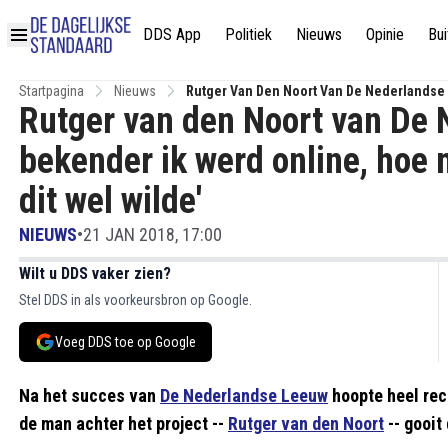
DDS App
Politiek
Nieuws
Opinie
Bui
Startpagina
Nieuws
Rutger Van Den Noort Van De Nederlandse 
Rutger van den Noort van De 
Twijfelen Of Ik Dit Wel Wilde'
bekender ik werd online, hoe m
dit wel wilde'
NIEUWS
•
21 JAN 2018, 17:00
Wilt u DDS vaker zien?
Stel DDS in als voorkeursbron op Google.
Voeg DDS toe op Google
Na het succes van
De Nederlandse Leeuw
hoopte heel rec
de man achter het project --
Rutger van den Noort
-- gooit