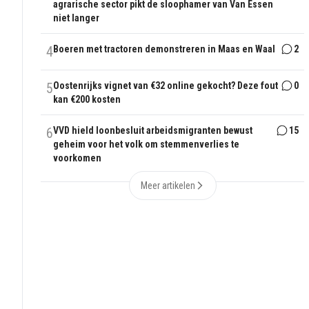
agrarische sector pikt de sloophamer van Van Essen
niet langer
4
Boeren met tractoren demonstreren in Maas en Waal
2
5
Oostenrijks vignet van €32 online gekocht? Deze fout
0
kan €200 kosten
6
VVD hield loonbesluit arbeidsmigranten bewust
15
geheim voor het volk om stemmenverlies te
voorkomen
Meer artikelen