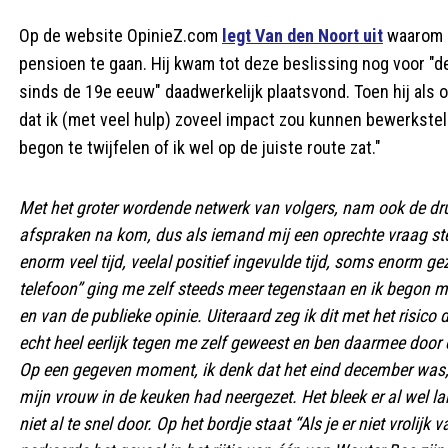
Op de website OpinieZ.com
legt Van den Noort uit
waarom h
pensioen te gaan. Hij kwam tot deze beslissing nog voor 
sinds de 19e eeuw" daadwerkelijk plaatsvond. Toen hij als o
dat ik (met veel hulp) zoveel impact zou kunnen bewerkstel
begon te twijfelen of ik wel op de juiste route zat."
Met het groter wordende netwerk van volgers, nam ook de druk 
afspraken na kom, dus als iemand mij een oprechte vraag stel
enorm veel tijd, veelal positief ingevulde tijd, soms enorm gez
telefoon” ging me zelf steeds meer tegenstaan en ik begon me
en van de publieke opinie. Uiteraard zeg ik dit met het risic
echt heel eerlijk tegen me zelf geweest en ben daarmee doo
Op een gegeven moment, ik denk dat het eind december was, k
mijn vrouw in de keuken had neergezet. Het bleek er al wel la
niet al te snel door. Op het bordje staat “Als je er niet vrolij