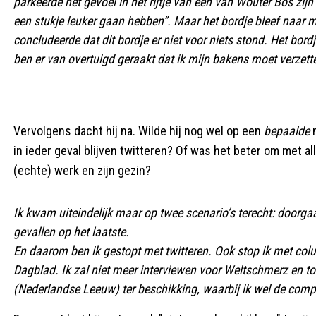
parkeerde het gevoel in het rijtje van één van Wouter Bos zij
een stukje leuker gaan hebben”. Maar het bordje bleef naar me 
concludeerde dat dit bordje er niet voor niets stond. Het bor
ben er van overtuigd geraakt dat ik mijn bakens moet verzett
Vervolgens dacht hij na. Wilde hij nog wel op een
bepaalde
in ieder geval blijven twitteren? Of was het beter om met a
(echte) werk en zijn gezin?
Ik kwam uiteindelijk maar op twee scenario’s terecht: doorga
gevallen op het laatste.
En daarom ben ik gestopt met twitteren. Ook stop ik met col
Dagblad. Ik zal niet meer interviewen voor Weltschmerz en tot
(Nederlandse Leeuw) ter beschikking, waarbij ik wel de comp