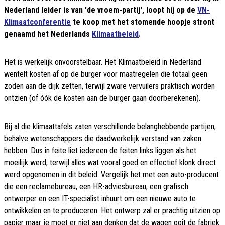
Nederland leider is van 'de vroem-partij', loopt hij op de
VN-
Klimaatconferentie
te koop met het stomende hoopje stront
genaamd het Nederlands
Klimaatbeleid
.
Het is werkelijk onvoorstelbaar. Het Klimaatbeleid in Nederland
wentelt kosten af op de burger voor maatregelen die totaal geen
zoden aan de dijk zetten, terwijl zware vervuilers praktisch worden
ontzien (of óók de kosten aan de burger gaan doorberekenen).
Bij al die klimaattafels zaten verschillende belanghebbende partijen,
behalve wetenschappers die daadwerkelijk verstand van zaken
hebben. Dus in feite liet iedereen de feiten links liggen als het
moeilijk werd, terwijl alles wat vooral goed en effectief klonk direct
werd opgenomen in dit beleid. Vergelijk het met een auto-producent
die een reclamebureau, een HR-adviesbureau, een grafisch
ontwerper en een IT-specialist inhuurt om een nieuwe auto te
ontwikkelen en te produceren. Het ontwerp zal er prachtig uitzien op
papier maar je moet er niet aan denken dat de wagen ooit de fabriek