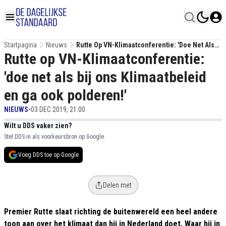
Startpagina
Nieuws
Rutte Op VN-Klimaatconferentie: 'doe Net Als
Rutte op VN-Klimaatconferentie:
Bij Ons Klimaatbeleid En Ga Ook Polderen!'
'doe net als bij ons Klimaatbeleid
en ga ook polderen!'
NIEUWS
•
03 DEC 2019, 21:00
Wilt u DDS vaker zien?
Stel DDS in als voorkeursbron op Google.
Voeg DDS toe op Google
Delen met
Premier Rutte slaat richting de buitenwereld een heel andere
toon aan over het klimaat dan hij in Nederland doet. Waar hij in