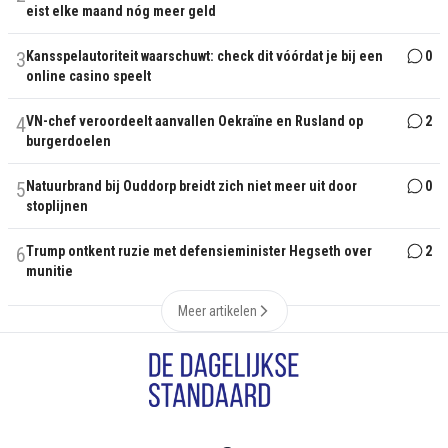
eist elke maand nóg meer geld
3
Kansspelautoriteit waarschuwt: check dit vóórdat je bij een
0
online casino speelt
4
VN-chef veroordeelt aanvallen Oekraïne en Rusland op
2
burgerdoelen
5
Natuurbrand bij Ouddorp breidt zich niet meer uit door
0
stoplijnen
6
Trump ontkent ruzie met defensieminister Hegseth over
2
munitie
Meer artikelen