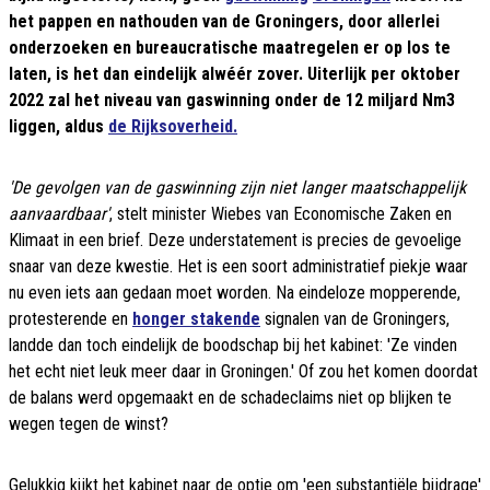
het pappen en nathouden van de Groningers, door allerlei
onderzoeken en bureaucratische maatregelen er op los te
laten, is het dan eindelijk alwéér zover. Uiterlijk per oktober
2022 zal het niveau van gaswinning onder de 12 miljard Nm3
liggen, aldus
de Rijksoverheid.
'De gevolgen van de gaswinning zijn niet langer maatschappelijk
aanvaardbaar'
, stelt minister Wiebes van Economische Zaken en
Klimaat in een brief. Deze understatement is precies de gevoelige
snaar van deze kwestie. Het is een soort administratief piekje waar
nu even iets aan gedaan moet worden. Na eindeloze mopperende,
protesterende en
honger stakende
signalen van de Groningers,
landde dan toch eindelijk de boodschap bij het kabinet: 'Ze vinden
het echt niet leuk meer daar in Groningen.' Of zou het komen doordat
de balans werd opgemaakt en de schadeclaims niet op blijken te
wegen tegen de winst?
Gelukkig kijkt het kabinet naar de optie om 'een substantiële bijdrage'