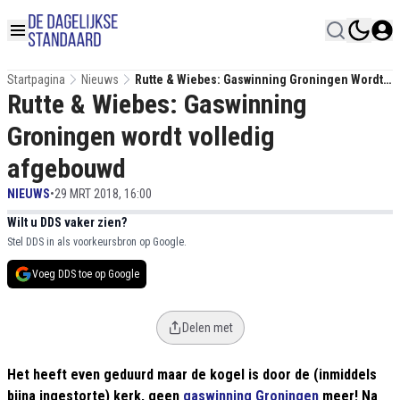
Startpagina
Nieuws
Rutte & Wiebes: Gaswinning Groningen Wordt
Rutte & Wiebes: Gaswinning
Volledig Afgebouwd
Groningen wordt volledig
afgebouwd
NIEUWS
•
29 MRT 2018, 16:00
Wilt u DDS vaker zien?
Stel DDS in als voorkeursbron op Google.
Voeg DDS toe op Google
Delen met
Het heeft even geduurd maar de kogel is door de (inmiddels
bijna ingestorte) kerk, geen
gaswinning
Groningen
meer! Na