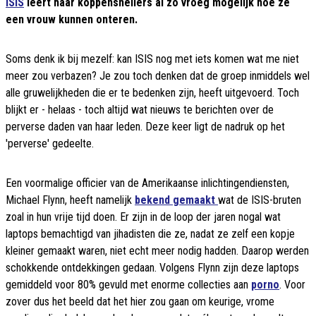
ISIS
leert haar koppensnellers al zo vroeg mogelijk hoe ze
een vrouw kunnen onteren.
Soms denk ik bij mezelf: kan ISIS nog met iets komen wat me niet
meer zou verbazen? Je zou toch denken dat de groep inmiddels wel
alle gruwelijkheden die er te bedenken zijn, heeft uitgevoerd. Toch
blijkt er - helaas - toch altijd wat nieuws te berichten over de
perverse daden van haar leden. Deze keer ligt de nadruk op het
'perverse' gedeelte.
Een voormalige officier van de Amerikaanse inlichtingendiensten,
Michael Flynn, heeft namelijk
bekend gemaakt
wat de ISIS-bruten
zoal in hun vrije tijd doen. Er zijn in de loop der jaren nogal wat
laptops bemachtigd van jihadisten die ze, nadat ze zelf een kopje
kleiner gemaakt waren, niet echt meer nodig hadden. Daarop werden
schokkende ontdekkingen gedaan. Volgens Flynn zijn deze laptops
gemiddeld voor 80% gevuld met enorme collecties aan
porno
. Voor
zover dus het beeld dat het hier zou gaan om keurige, vrome