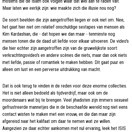
moslims die de Islam ook volgen waar dat wél aan te raden valt.
Maar laten we eerlijk zijn: wie maakte zich die illusie nou nog?
De soort beelden die zijn aangetroffen liegen er ook niet om. Nee,
het gaat hier niet om relatief onschuldige sextapes van mensen als
Kim Kardashian, die - dat hopen we dan maar - tenminste nog
mensen tonen die de daad uit liefde voor elkaar uitvoeren. De video's
die hier echter zijn aangetroffen zijn van de gruwelijkste soort:
verkrachtingsvideo's en andere scènes die niets, maar dan ook niets
met liefde, passie of romantiek te maken hebben. Dit gaat puur en
alleen om lust en een perverse uitdrukking van macht.
Dat is ook terug te vinden in de reden voor deze enorme collecties.
Het is niet alleen bedoeld als tijdverdrijf, maar ook om de
moordenaars wat bij te brengen. Veel jihadisten zijn immers sexueel
gefrustreerde mannetjes die in de beschaafde wereld nog niet eens
contact wisten te maken met een vrouw, en die dan maar zijn
afgereisd naar het kalifaat om daar te nemen wat ze willen.
Aangezien ze daar echter aankomen met nul ervaring, leek het ISIS