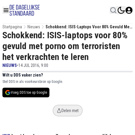
Startpagina
Nieuws
Schokkend: ISIS-Laptops Voor 80% Gevuld Met
Schokkend: ISIS-laptops voor 80%
Porno Om Terroristen Het Verkrachten Te
Leren
gevuld met porno om terroristen
het verkrachten te leren
NIEUWS
•
14 JUL 2016, 9:00
Wilt u DDS vaker zien?
Stel DDS in als voorkeursbron op Google.
Voeg DDS toe op Google
Delen met