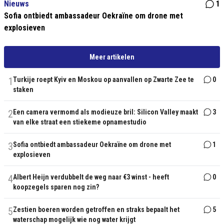
Nieuws
1
Sofia ontbiedt ambassadeur Oekraïne om drone met
explosieven
Meer artikelen
1
Turkije roept Kyiv en Moskou op aanvallen op Zwarte Zee te
0
staken
2
Een camera vermomd als modieuze bril: Silicon Valley maakt
3
van elke straat een stiekeme opnamestudio
3
Sofia ontbiedt ambassadeur Oekraïne om drone met
1
explosieven
4
Albert Heijn verdubbelt de weg naar €3 winst - heeft
0
koopzegels sparen nog zin?
5
Zestien boeren worden getroffen en straks bepaalt het
5
waterschap mogelijk wie nog water krijgt