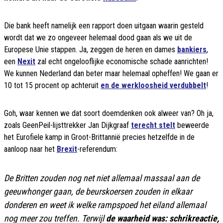
Die bank heeft namelijk een rapport doen uitgaan waarin gesteld
wordt dat we zo ongeveer helemaal dood gaan als we uit de
Europese Unie stappen. Ja, zeggen de heren en dames
bankiers
,
een
Nexit
zal echt ongelooflijke economische schade aanrichten!
We kunnen Nederland dan beter maar helemaal opheffen! We gaan er
10 tot 15 procent op achteruit
en de werkloosheid verdubbelt
!
Goh, waar kennen we dat soort doemdenken ook alweer van? Oh ja,
zoals GeenPeil-lijsttrekker Jan Dijkgraaf
terecht stelt
beweerde
het Eurofiele kamp in Groot-Brittannië precies hetzelfde in de
aanloop naar het
Brexit
-referendum:
De Britten zouden nog net niet allemaal massaal aan de
geeuwhonger gaan, de beurskoersen zouden in elkaar
donderen en weet ik welke rampspoed het eiland allemaal
nog meer zou treffen. Terwijl
de waarheid was: schrikreactie,