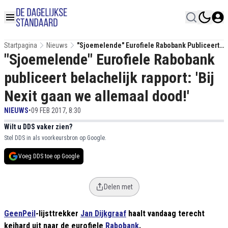
Startpagina
Nieuws
"Sjoemelende" Eurofiele Rabobank Publiceert
"Sjoemelende" Eurofiele Rabobank
Belachelijk Rapport: 'Bij Nexit Gaan We
Allemaal Dood!'
publiceert belachelijk rapport: 'Bij
Nexit gaan we allemaal dood!'
NIEUWS
•
09 FEB 2017, 8:30
Wilt u DDS vaker zien?
Stel DDS in als voorkeursbron op Google.
Voeg DDS toe op Google
Delen met
GeenPeil
-lijsttrekker
Jan Dijkgraaf
haalt vandaag terecht
keihard uit naar de eurofiele
Rabobank
.