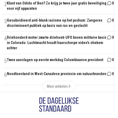
2
Klant van Odido of Ben? Zo krijg je twee jaar gratis beveiliging
0
voor vijf apparaten
3
Gesubsidieerd anti-blank racisme op het podium: Zangeres
0
discrimineert publiek op basis van ras en geslacht
4
Driehonderd meter zwarte driehoek-UFO boven militaire basis
0
in Colorado: Luchtmacht houdt haarscherpe video's stiekem
achter
5
Twee aanslagen op eerste werkdag Colombiaanse president
0
6
Noodtoestand in West-Canadese provincie om natuurbranden
0
Meer artikelen