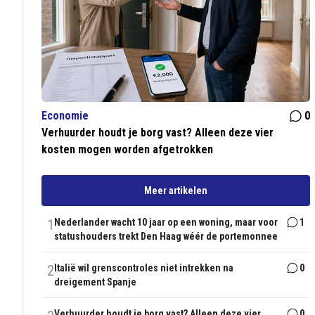
Economie
0
Verhuurder houdt je borg vast? Alleen deze vier
kosten mogen worden afgetrokken
Meer artikelen
1
Nederlander wacht 10 jaar op een woning, maar voor
1
statushouders trekt Den Haag wéér de portemonnee
2
Italië wil grenscontroles niet intrekken na
0
dreigement Spanje
Verhuurder houdt je borg vast? Alleen deze vier
0