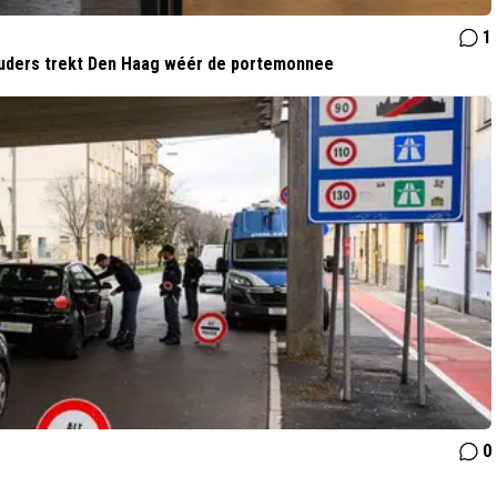
1
ouders trekt Den Haag wéér de portemonnee
0