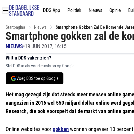
DDS App
Politiek
Nieuws
Opinie
Bui
Startpagina
Nieuws
Smartphone Gokken Zal De Komende Jaren
Smartphone gokken zal de ko
NIEUWS
•
19 JUN 2017, 16:15
Wilt u DDS vaker zien?
Stel DDS in als voorkeursbron op Google.
Voeg DDS toe op Google
Het mag gezegd zijn dat steeds meer mensen online gamen
aangezien in 2016 wel 550 miljard dollar online werd ge
Research, die ook voorspelt dat de markt van online game
Online websites voor
gokken
wonnen ongeveer 10 percent va