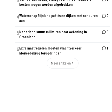
3
kosten mogen worden afgetrokken
4
Waterschap Rijnland pakt twee dijken met scheuren
0
aan
5
Nederland stuurt militairen naar oefening in
0
Groenland
6
Extra maatregelen moeten vrachtverkeer
1
Merwedebrug terugdringen
Meer artikelen