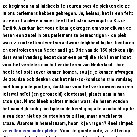
ze beginnen nu al luidkeels te zeuren over de plekken die ze
in ons parlement hebben gekregen.
Ja, helaas, het is een feit:
op één of andere manier heeft het islamiseringstrio Kuzu-
Öztürk-Azarkan het voor elkaar gekregen om voor elk van de
heren een zetel in ons parlement te bemachtigen - de plek
waar zo ontzettend veel verantwoordelijkheid bij het besturen
en controleren van Nederland ligt. Drie van de 150 plekken zijn
daar vanaf vandaag bezet door een partij die zich liever inzet
voor het verdelen dan het verbeteren van Nederland - hoe
heeft het ooit zover kunnen komen, zou je je kunnen afvragen.
Je zou dan ook denken dat het niet-zo-komische trio vandaag
met hangende pootjes, dankbaar voor het vertrouwen van een
ietswat naïef (en geronseld) electoraat, plaats nam in hun
stoeltjes. Niets bleek echter minder waar: de heren vonden
het namelijk nodig om tijdens de beëdiging alle aandacht op te
eisen door niet op de stoelen te zitten, maar erachter te
staan. Waarom in hemelsnaam, hoor ik je vragen? Heel simpel:
ze
willen een ander plekje
. Voor de goede orde, ze zitten op