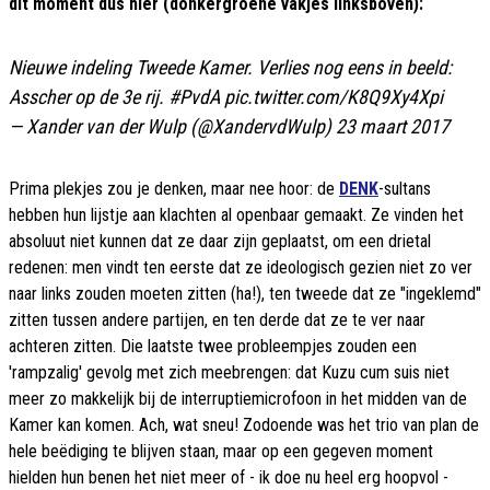
dit moment dus hier (donkergroene vakjes linksboven):
Nieuwe indeling Tweede Kamer. Verlies nog eens in beeld:
Asscher op de 3e rij.
#PvdA
pic.twitter.com/K8Q9Xy4Xpi
— Xander van der Wulp (@XandervdWulp)
23 maart 2017
Prima plekjes zou je denken, maar nee hoor: de
DENK
-sultans
hebben hun lijstje aan klachten al openbaar gemaakt. Ze vinden het
absoluut niet kunnen dat ze daar zijn geplaatst, om een drietal
redenen: men vindt ten eerste dat ze ideologisch gezien niet zo ver
naar links zouden moeten zitten (ha!), ten tweede dat ze "ingeklemd"
zitten tussen andere partijen, en ten derde dat ze te ver naar
achteren zitten. Die laatste twee probleempjes zouden een
'rampzalig' gevolg met zich meebrengen: dat Kuzu cum suis niet
meer zo makkelijk bij de interruptiemicrofoon in het midden van de
Kamer kan komen. Ach, wat sneu! Zodoende was het trio van plan de
hele beëdiging te blijven staan, maar op een gegeven moment
hielden hun benen het niet meer of - ik doe nu heel erg hoopvol -