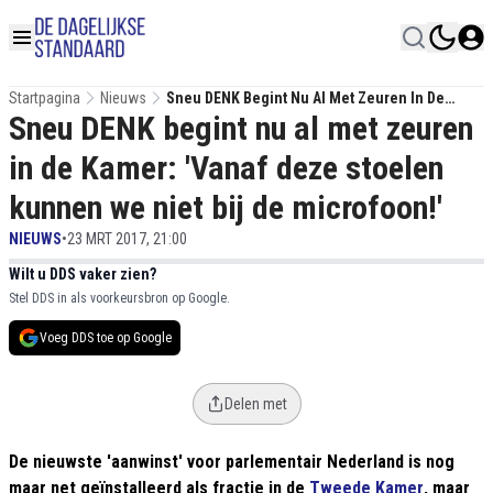
Startpagina
Nieuws
Sneu DENK Begint Nu Al Met Zeuren In De
Sneu DENK begint nu al met zeuren
Kamer: 'Vanaf Deze Stoelen Kunnen We Niet Bij
De Microfoon!'
in de Kamer: 'Vanaf deze stoelen
kunnen we niet bij de microfoon!'
NIEUWS
•
23 MRT 2017, 21:00
Wilt u DDS vaker zien?
Stel DDS in als voorkeursbron op Google.
Voeg DDS toe op Google
Delen met
De nieuwste 'aanwinst' voor parlementair Nederland is nog
maar net geïnstalleerd als fractie in de
Tweede Kamer
, maar