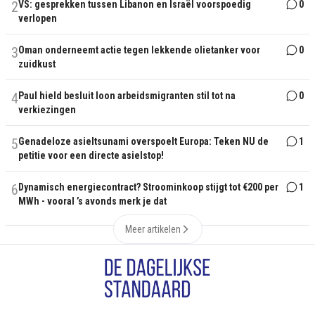
2
VS: gesprekken tussen Libanon en Israël voorspoedig
0
verlopen
3
Oman onderneemt actie tegen lekkende olietanker voor
0
zuidkust
4
Paul hield besluit loon arbeidsmigranten stil tot na
0
verkiezingen
5
Genadeloze asieltsunami overspoelt Europa: Teken NU de
1
petitie voor een directe asielstop!
6
Dynamisch energiecontract? Stroominkoop stijgt tot €200 per
1
MWh - vooral ’s avonds merk je dat
Meer artikelen