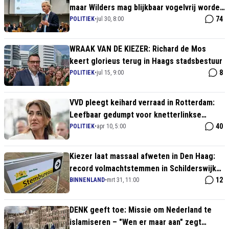
maar Wilders mag blijkbaar vogelvrij worden
verklaard
74
POLITIEK
•
jul 30, 8:00
WRAAK VAN DE KIEZER: Richard de Mos
keert glorieus terug in Haags stadsbestuur
8
POLITIEK
•
jul 15, 9:00
VVD pleegt keihard verraad in Rotterdam:
Leefbaar gedumpt voor knetterlinkse
coalitie met PN en Denk
40
POLITIEK
•
apr 10, 5:00
Kiezer laat massaal afweten in Den Haag:
record volmachtstemmen in Schilderswijk
en Transvaal, DENK juicht
12
BINNENLAND
•
mrt 31, 11:00
DENK geeft toe: Missie om Nederland te
islamiseren – "Wen er maar aan" zegt