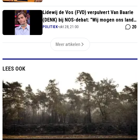
Lidewij de Vos (FVD) verpulvert Van Baarle
(DENK) bij NOS-debat: "Wij mogen ons land
beschermen!"
20
POLITIEK
•
okt 28, 21:00
Meer artikelen
LEES OOK