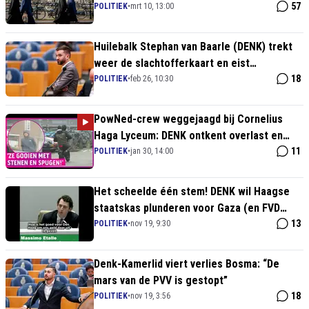
Kamerlid Ergin
57
POLITIEK
•
mrt 10, 13:00
Huilebalk Stephan van Baarle (DENK) trekt
weer de slachtofferkaart en eist
belastinggeld
18
POLITIEK
•
feb 26, 10:30
PowNed-crew weggejaagd bij Cornelius
Haga Lyceum: DENK ontkent overlast en
intimidatie – 'Er is niks aan de hand' terwijl
11
POLITIEK
•
jan 30, 14:00
buurt geterroriseerd wordt
Het scheelde één stem! DENK wil Haagse
staatskas plunderen voor Gaza (en FVD
grijpt keihard in)
13
POLITIEK
•
nov 19, 9:30
Denk-Kamerlid viert verlies Bosma: “De
mars van de PVV is gestopt”
18
POLITIEK
•
nov 19, 3:56