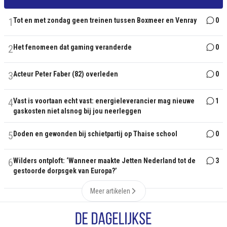
1
Tot en met zondag geen treinen tussen Boxmeer en Venray
0
2
Het fenomeen dat gaming veranderde
0
3
Acteur Peter Faber (82) overleden
0
4
Vast is voortaan echt vast: energieleverancier mag nieuwe
1
gaskosten niet alsnog bij jou neerleggen
5
Doden en gewonden bij schietpartij op Thaise school
0
6
Wilders ontploft: ‘Wanneer maakte Jetten Nederland tot de
3
gestoorde dorpsgek van Europa?’
Meer artikelen