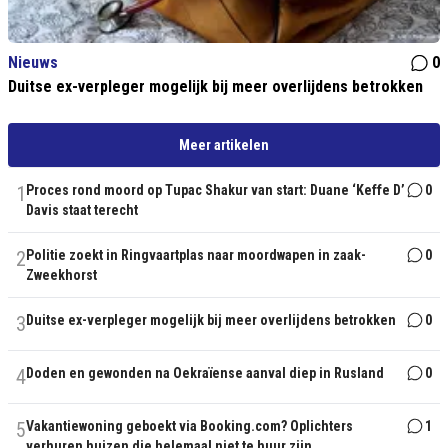
Nieuws
0
Duitse ex-verpleger mogelijk bij meer overlijdens betrokken
Meer artikelen
1
Proces rond moord op Tupac Shakur van start: Duane ‘Keffe D’
0
Davis staat terecht
2
Politie zoekt in Ringvaartplas naar moordwapen in zaak-
0
Zweekhorst
3
Duitse ex-verpleger mogelijk bij meer overlijdens betrokken
0
4
Doden en gewonden na Oekraïense aanval diep in Rusland
0
5
Vakantiewoning geboekt via Booking.com? Oplichters
1
verhuren huizen die helemaal niet te huur zijn