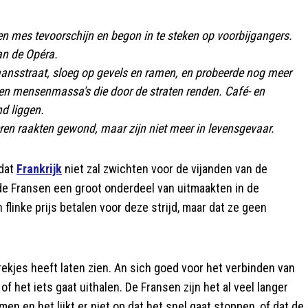
en mes tevoorschijn en begon in te steken op voorbijgangers.
van de Opéra.
aansstraat, sloeg op gevels en ramen, en probeerde nog meer
 en mensenmassa's die door de straten renden. Café- en
d liggen.
eren raakten gewond, maar zijn niet meer in levensgevaar.
 dat
Frankrijk
niet zal zwichten voor de vijanden van de
r de Fransen een groot onderdeel van uitmaakten in de
 flinke prijs betalen voor deze strijd, maar dat ze geen
 trekjes heeft laten zien. An sich goed voor het verbinden van
 of het iets gaat uithalen. De Fransen zijn het al veel langer
en en het lijkt er niet op dat het snel gaat stoppen, of dat de