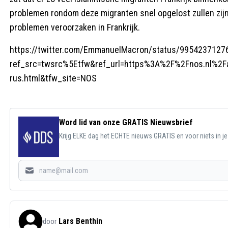
problemen rondom deze migranten snel opgelost zullen zij
problemen veroorzaken in Frankrijk.
https://twitter.com/EmmanuelMacron/status/995423712
ref_src=twsrc%5Etfw&ref_url=https%3A%2F%2Fnos.nl%2Far
rus.html&tfw_site=NOS
Word lid van onze GRATIS Nieuwsbrief
Krijg ELKE dag het ECHTE nieuws GRATIS en voor niets in j
Lars Benthin
door