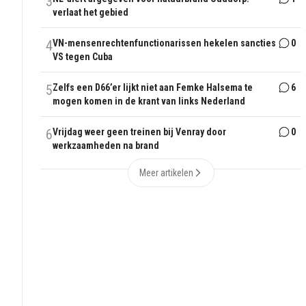
3
verlaat het gebied
4
VN-mensenrechtenfunctionarissen hekelen sancties
0
VS tegen Cuba
5
Zelfs een D66’er lijkt niet aan Femke Halsema te
6
mogen komen in de krant van links Nederland
6
Vrijdag weer geen treinen bij Venray door
0
werkzaamheden na brand
Meer artikelen