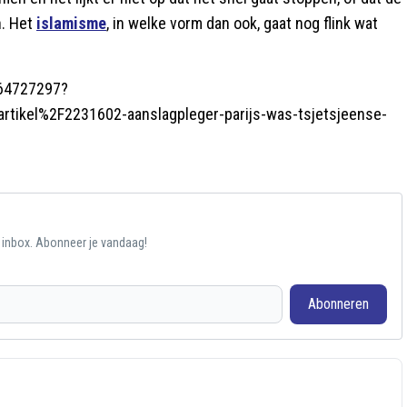
n. Het
islamisme
, in welke vorm dan ook, gaat nog flink wat
764727297?
tikel%2F2231602-aanslagpleger-parijs-was-tsjetsjeense-
e inbox. Abonneer je vandaag!
Abonneren