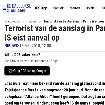
DDS App
Politiek
Nieuws
Opinie
Bui
Startpagina
Nieuws
Terrorist Van De Aanslag In Parijs Was Een 
Terrorist van de aanslag in Pa
IS eist aanval op
NIEUWS
•
13 MEI 2018, 12:00
Wilt u DDS vaker zien?
Stel DDS in als voorkeursbron op Google.
Voeg DDS toe op Google
Er is nu al wat meer bekend van de aanslag gisteravond i
Tsjetsjeense Rus is van ongeveer 20 jaar oud. Voor de rest
schijnbaar ''Allahoe Akbar'' heeft geroepen. Dat zegt an s
goed om te weten. Ondertussen heeft IS de aanval opgeëi