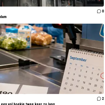
0
rdam
2
t een vol boekje twee keer zo lang