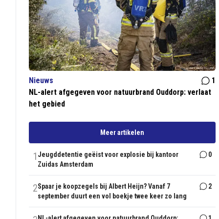
Nieuws
1
NL-alert afgegeven voor natuurbrand Ouddorp: verlaat
het gebied
Meer artikelen
1
Jeugddetentie geëist voor explosie bij kantoor
0
Zuidas Amsterdam
2
Spaar je koopzegels bij Albert Heijn? Vanaf 7
2
september duurt een vol boekje twee keer zo lang
NL-alert afgegeven voor natuurbrand Ouddorp:
1