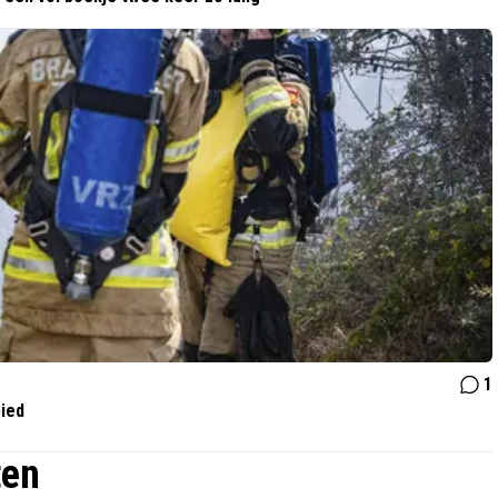
1
bied
ten