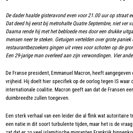
De dader haalde gisteravond even voor 21.00 uur op straat e
Dat deed hij eerst bij metrohalte Quatre Septembre, niet ver 
Daarna rende hij met het bebloede mes door een drukke uitg
mensen neer te steken. Getuigen vertelden over grote paniek
restaurantbezoekers gingen uit vrees voor schoten op de gron
Een 29-jarige man
overleed aan zijn verwondingen
. Vier and
De Franse president, Emmanuel Macron, heeft aangegeven
vrijheid. Hij doelt hier specifiek op de oorlog tegen IS waa
internationale coalitie. Macron geeft aan dat de Fransen een
duimbreedte zullen toegeven.
Een sterk verhaal van een leider die al flink wat autoritaire
een natie in dit soort turbulente tijden, maar het is de vraag
zat dat er zo veel islamitische migranten Frankrijk binnenkom