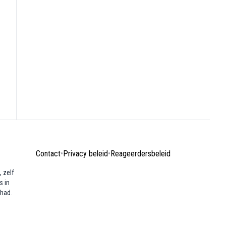
Contact
•
Privacy beleid
•
Reageerdersbeleid
 zelf
s in
ehad.