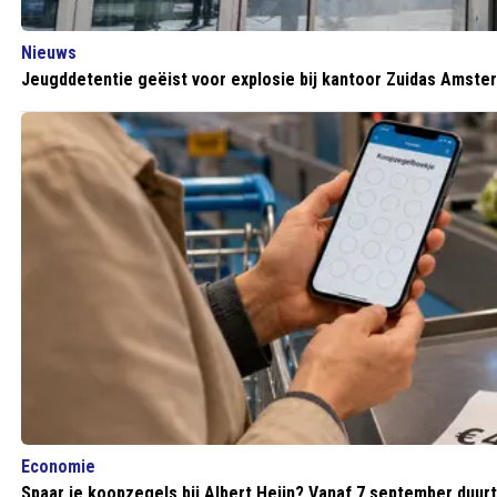
Nieuws
Jeugddetentie geëist voor explosie bij kantoor Zuidas Amste
Economie
Spaar je koopzegels bij Albert Heijn? Vanaf 7 september duur