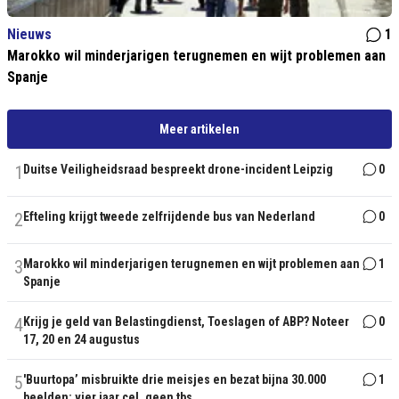
Nieuws
1
Marokko wil minderjarigen terugnemen en wijt problemen aan
Spanje
Meer artikelen
1
Duitse Veiligheidsraad bespreekt drone-incident Leipzig
0
2
Efteling krijgt tweede zelfrijdende bus van Nederland
0
3
Marokko wil minderjarigen terugnemen en wijt problemen aan
1
Spanje
4
Krijg je geld van Belastingdienst, Toeslagen of ABP? Noteer
0
17, 20 en 24 augustus
5
'Buurtopa’ misbruikte drie meisjes en bezat bijna 30.000
1
beelden: vier jaar cel, geen tbs