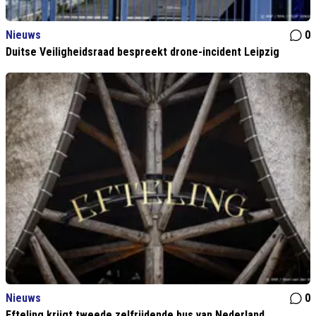
Nieuws
0
Duitse Veiligheidsraad bespreekt drone-incident Leipzig
Nieuws
0
Efteling krijgt tweede zelfrijdende bus van Nederland