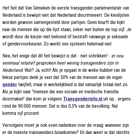
Het feit dat Van Ginneken de eerste transgender-parlementariër van
Nederland is bewijst niet dat Nederland discrimineert. De kieslijsten
worden gewoon samengesteld door partijen. Geen knurft die kijkt
naar de mensen die op die lijst staan, zeker niet buiten de top vijf. Je
wordt door de kiezer niet beloond óf bestraft vanwege je seksuele
of gendervoorkeuren. Zo werkt ons systeem helemaal niet.
Nee, het enige dat dit feit bewijst is dat - niet schrikken! -
er nou
eenmaal relatief gesproken heel weinig transgenders zijn in
Nederland
. Wat? Ja, echt! Als je opgaat in de woke-bubbel van de
linkse partijen denk je vast dat 50% van de mensen aan de eigen
gender
twijfelt, maar in werkelijkheid is dat natuurlijk totaal niet zo.
Als je kijkt naar "mensen die een sociale en medische transitie
doormaken" dan kom je volgens
Transgenderinfo.nl
uit op... ergens
rond de 90.000 mensen. Dat is dus 0,5% van de bevolking. Nul
komma vijf procent.
Vervolgens moet je ook even nadenken over de vraag: wanneer zijn
er de meeste transgenders bijgekomen? En dan weet je dat slechts