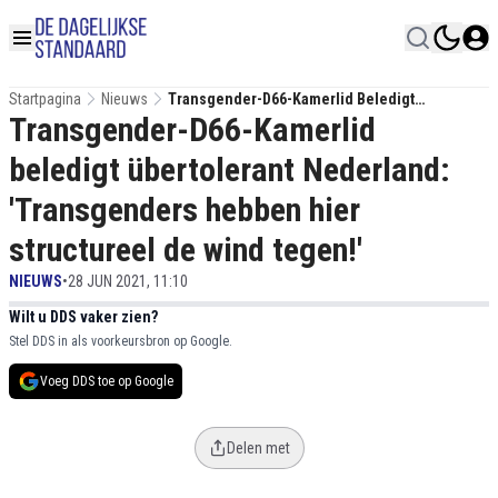
Startpagina
Nieuws
Transgender-D66-Kamerlid Beledigt
Transgender-D66-Kamerlid
Übertolerant Nederland: 'Transgenders
Hebben Hier Structureel De Wind Tegen!'
beledigt übertolerant Nederland:
'Transgenders hebben hier
structureel de wind tegen!'
NIEUWS
•
28 JUN 2021, 11:10
Wilt u DDS vaker zien?
Stel DDS in als voorkeursbron op Google.
Voeg DDS toe op Google
Delen met