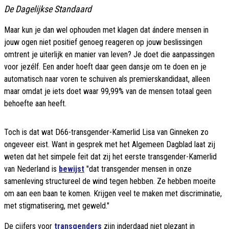
De Dagelijkse Standaard
Maar kun je dan wel ophouden met klagen dat ándere mensen in
jouw ogen niet positief genoeg reageren op jouw beslissingen
omtrent je uiterlijk en manier van leven? Je doet die aanpassingen
voor jezélf. Een ander hoeft daar geen dansje om te doen en je
automatisch naar voren te schuiven als premierskandidaat, alleen
maar omdat je iets doet waar 99,99% van de mensen totaal geen
behoefte aan heeft.
Toch is dat wat D66-transgender-Kamerlid Lisa van Ginneken zo
ongeveer eist. Want in gesprek met het Algemeen Dagblad laat zij
weten dat het simpele feit dat zij het eerste transgender-Kamerlid
van Nederland is
bewijst
"dat transgender mensen in onze
samenleving structureel de wind tegen hebben. Ze hebben moeite
om aan een baan te komen. Krijgen veel te maken met discriminatie,
met stigmatisering, met geweld."
De cijfers voor
transgenders
zijn inderdaad niet plezant in