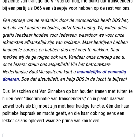
opzichte van transgenders - sterker nog, me dunkt dat transgenders
bij een partij als D66 een streepje voor hebben op de rest van ons.
Een oproep van de redactie: door de coronacrisis heeft DDS het,
net als veel andere websites, ontzettend lastig. Wij willen alles
gratis leesbaar houden voor iedereen, waardoor we voor onze
inkomsten afhankelijk zijn van reclame. Maar bedrijven hebben
financiële zorgen, en hebben dus niet veel te makken. Daar
merken wij de gevolgen ook van. Vandaar onze omroep aan u,
onze lezers: steun ons alsjeblieft! Via het betrouwbare
Nederlandse BackMe-systeem kunt u
maandelijks óf eenmalig
doneren
. Doe dat alstublieft, en help DDS in de lucht te blijven!
Dus. Misschien dat Van Ginneken op kan houden tranen met tuiten te
huilen over "discriminatie van transgenders," en in plaats daarvan
zowel trots als blij moet zijn met haar huidige functie; één die haar
politieke inspraak en macht geeft, en die haar ook nog eens een
lekker salaris oplevert waar ze prima van kan leven.