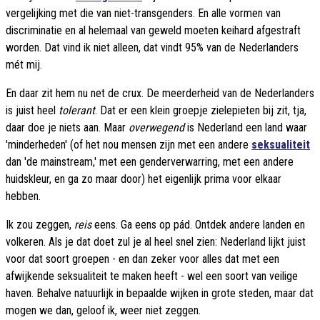
vergelijking met die van niet-transgenders. En alle vormen van
discriminatie en al helemaal van geweld moeten keihard afgestraft
worden. Dat vind ik niet alleen, dat vindt 95% van de Nederlanders
mét mij.
En daar zit hem nu net de crux. De meerderheid van de Nederlanders
is juist heel
tolerant
. Dat er een klein groepje zielepieten bij zit, tja,
daar doe je niets aan. Maar
overwegend
is Nederland een land waar
'minderheden' (of het nou mensen zijn met een andere
seksualiteit
dan 'de mainstream,' met een genderverwarring, met een andere
huidskleur, en ga zo maar door) het eigenlijk prima voor elkaar
hebben.
Ik zou zeggen,
reis
eens. Ga eens op pád. Ontdek andere landen en
volkeren. Als je dat doet zul je al heel snel zien: Nederland lijkt juist
voor dat soort groepen - en dan zeker voor alles dat met een
afwijkende seksualiteit te maken heeft - wel een soort van veilige
haven. Behalve natuurlijk in bepaalde wijken in grote steden, maar dat
mogen we dan, geloof ik, weer niet zeggen.