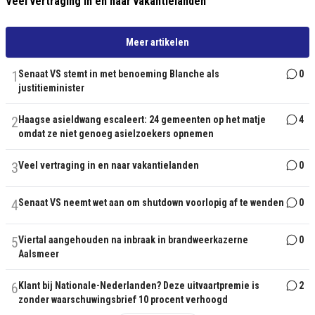
Veel vertraging in en naar vakantielanden
Meer artikelen
1
Senaat VS stemt in met benoeming Blanche als
0
justitieminister
2
Haagse asieldwang escaleert: 24 gemeenten op het matje
4
omdat ze niet genoeg asielzoekers opnemen
3
Veel vertraging in en naar vakantielanden
0
4
Senaat VS neemt wet aan om shutdown voorlopig af te wenden
0
5
Viertal aangehouden na inbraak in brandweerkazerne
0
Aalsmeer
6
Klant bij Nationale-Nederlanden? Deze uitvaartpremie is
2
zonder waarschuwingsbrief 10 procent verhoogd