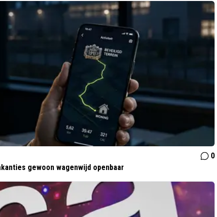
0
 vakanties gewoon wagenwijd openbaar