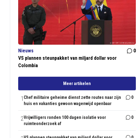
Nieuws
0
VS plannen steunpakket van miljard dollar voor
Colombia
Meer artikelen
1
Chef militaire geheime dienst zette routes naar zijn
0
huis en vakanties gewoon wagenwijd openbaar
2
Vrijwilligers ronden 100 dagen isolatie voor
0
ruimteonderzoek af
VS plannen steunpakket van miljard dollar voor
0