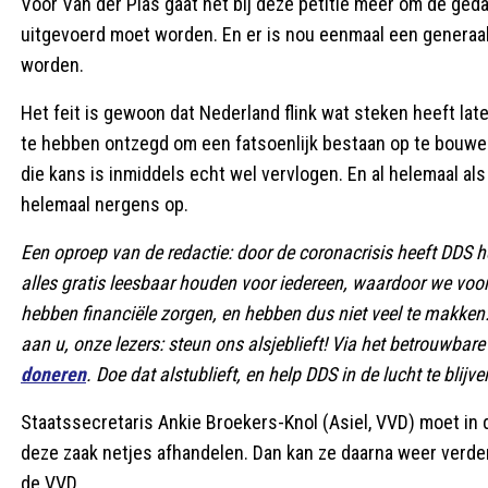
Voor Van der Plas gaat het bij deze petitie meer om de ged
uitgevoerd moet worden. En er is nou eenmaal een generaa
worden.
Het feit is gewoon dat Nederland flink wat steken heeft la
te hebben ontzegd om een fatsoenlijk bestaan op te bouw
die kans is inmiddels echt wel vervlogen. En al helemaal als
helemaal nergens op.
Een oproep van de redactie: door de coronacrisis heeft DDS het
alles gratis leesbaar houden voor iedereen, waardoor we voo
hebben financiële zorgen, en hebben dus niet veel te makke
aan u, onze lezers: steun ons alsjeblieft! Via het betrouwb
doneren
. Doe dat alstublieft, en help DDS in de lucht te blijve
Staatssecretaris Ankie Broekers-Knol (Asiel, VVD) moet in
deze zaak netjes afhandelen. Dan kan ze daarna weer verder
de VVD.