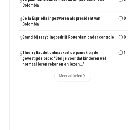
3
Colombia
4
De la Espriella ingezworen als president van
0
Colombia
5
Brand bij recyclingbedrijf Rotterdam onder controle
0
6
Thierry Baudet ontmaskert de paniek bij de
1
gevestigde orde: "Stel je voor dat kinderen wél
normaal leren rekenen en lezen..."
Meer artikelen