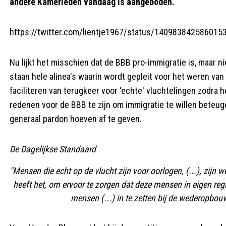
andere Kamerleden vandaag is aangeboden.
https://twitter.com/lientje1967/status/14098384258601
Nu lijkt het misschien dat de BBB pro-immigratie is, maar n
staan hele alinea's waarin wordt gepleit voor het weren va
faciliteren van terugkeer voor 'echte' vluchtelingen zodra he
redenen voor de BBB te zijn om immigratie te willen beteug
generaal pardon hoeven af te geven.
De Dagelijkse Standaard
"Mensen die echt op de vlucht zijn voor oorlogen, (...), zijn 
heeft het, om ervoor te zorgen dat deze mensen in eigen re
mensen (...) in te zetten bij de wederopbou