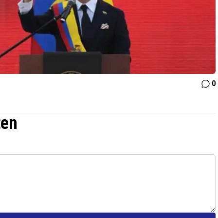
0
ten