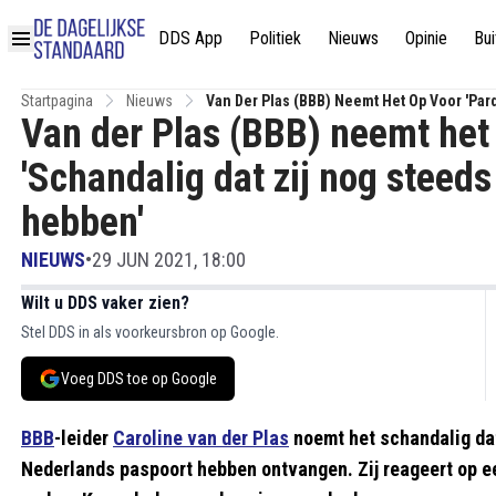
DDS App
Politiek
Nieuws
Opinie
Bui
Startpagina
Nieuws
Van Der Plas (BBB) Neemt Het Op Voor 'par
Van der Plas (BBB) neemt het 
Hebben'
'Schandalig dat zij nog steed
hebben'
NIEUWS
•
29 JUN 2021, 18:00
Wilt u DDS vaker zien?
Stel DDS in als voorkeursbron op Google.
Voeg DDS toe op Google
BBB
-leider
Caroline van der Plas
noemt het schandalig da
Nederlands paspoort hebben ontvangen. Zij reageert op 