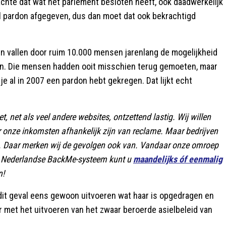
achte dat wat het parlement besloten heeft, ook daadwerkelijk
l pardon afgegeven, dus dan moet dat ook bekrachtigd
ten vallen door ruim 10.000 mensen jarenlang de mogelijkheid
en. Die mensen hadden ooit misschien terug gemoeten, maar
 je al in 2007 een pardon hebt gekregen. Dat lijkt echt
, net als veel andere websites, ontzettend lastig. Wij willen
r onze inkomsten afhankelijk zijn van reclame. Maar bedrijven
n. Daar merken wij de gevolgen ook van. Vandaar onze omroep
are Nederlandse BackMe-systeem kunt u
maandelijks óf eenmalig
n!
 dit geval eens gewoon uitvoeren wat haar is opgedragen en
 met het uitvoeren van het zwaar beroerde asielbeleid van