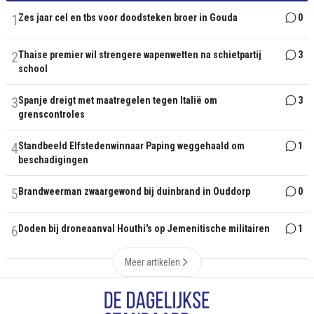
1
Zes jaar cel en tbs voor doodsteken broer in Gouda
0
2
Thaise premier wil strengere wapenwetten na schietpartij
3
school
3
Spanje dreigt met maatregelen tegen Italië om
3
grenscontroles
4
Standbeeld Elfstedenwinnaar Paping weggehaald om
1
beschadigingen
5
Brandweerman zwaargewond bij duinbrand in Ouddorp
0
6
Doden bij droneaanval Houthi's op Jemenitische militairen
1
Meer artikelen