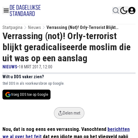
Startpagina
Nieuws
Verrassing (not)! Orly-Terrorist Blijkt
Verrassing (not)! Orly-terrorist
Geradicaliseerde Moslim Die Uit Was Op Een
Aanslag
blijkt geradicaliseerde moslim die
uit was op een aanslag
NIEUWS
•
18 MRT 2017, 12:00
Wilt u DDS vaker zien?
Stel DDS in als voorkeursbron op Google.
Voeg DDS toe op Google
Delen met
Nou, dat is nog eens een verrassing. Vanochtend
berichtten
we al over het feit
dat een idiote man op het vliegveld nabij