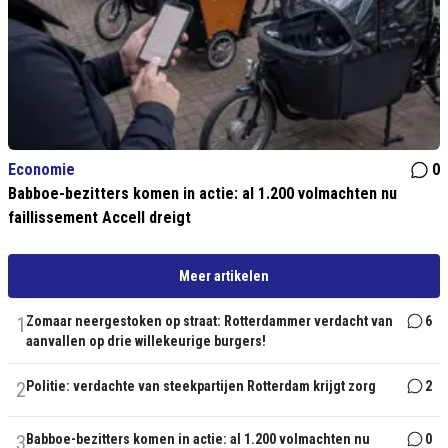
Economie
0
Babboe-bezitters komen in actie: al 1.200 volmachten nu
faillissement Accell dreigt
Meer artikelen
1
Zomaar neergestoken op straat: Rotterdammer verdacht van
6
aanvallen op drie willekeurige burgers!
2
Politie: verdachte van steekpartijen Rotterdam krijgt zorg
2
3
Babboe-bezitters komen in actie: al 1.200 volmachten nu
0