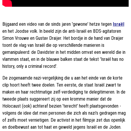
Bijgaand een video van de sinds jaren 'gewone' hetze tegen
Israël
en het Joodse volk. In beeld zijn de anti-Israël en BDS-agitatoren
Simon Vrouwe en Gustav Draijer. Het bordje in de hand van Draijer
toont de vlag van Israël die op verschillende manieren is
gemanipuleerd: de Davidster in het midden omvat een wereld die in
vlammen staat, en in de blauwe balken staat de tekst 'Israël has no
history, only a criminal record'.
De zogenaamde nazi-vergelijking die u aan het einde van de korte
clip hoort heeft twee doelen. Ten eerste, de staat Israël zwart te
maken en haar rechtmatige zelf-verdediging te delegitimeren. In de
tweede plaats suggereert zij op een kromme manier dat de
Holocaust (ook) achteraf bezien 'terecht' heeft plaatsgevonden -
volgens de idee dat men personen die zich als nazi’s gedragen mag
of zelfs moet vernietigen. De activist in het filmpje zet dus openlijk
en doelbewust aan tot haat en geweld jegens Israël en de Joden.