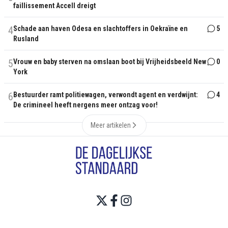
faillissement Accell dreigt
4
Schade aan haven Odesa en slachtoffers in Oekraïne en
5
Rusland
5
Vrouw en baby sterven na omslaan boot bij Vrijheidsbeeld New
0
York
6
Bestuurder ramt politiewagen, verwondt agent en verdwijnt:
4
De crimineel heeft nergens meer ontzag voor!
Meer artikelen