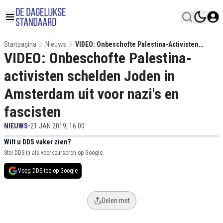
Startpagina
Nieuws
VIDEO: Onbeschofte Palestina-Activisten
VIDEO: Onbeschofte Palestina-
Schelden Joden In Amsterdam Uit Voor Nazi's
En Fascisten
activisten schelden Joden in
Amsterdam uit voor nazi's en
fascisten
NIEUWS
•
21 JAN 2019, 16:00
Wilt u DDS vaker zien?
Stel DDS in als voorkeursbron op Google.
Voeg DDS toe op Google
Delen met