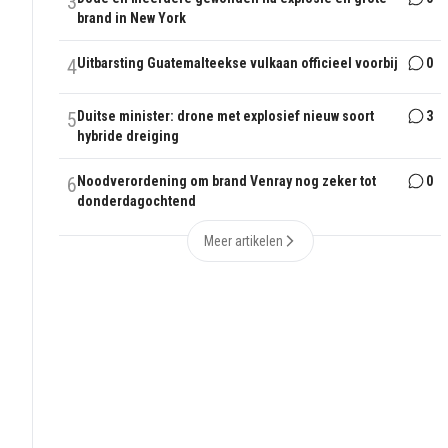
3
brand in New York
4
Uitbarsting Guatemalteekse vulkaan officieel voorbij
0
5
Duitse minister: drone met explosief nieuw soort
3
hybride dreiging
6
Noodverordening om brand Venray nog zeker tot
0
donderdagochtend
Meer artikelen