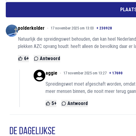
PLAATS
polderkolder
17 november 2025 om 13:03
+
230928
Natuurlijk die spreidingswet behouden, dan kan heel Nederland
plekken AZC opvang houdt. heeft alleen de bevolking daar er la
6
+
Antwoord
aggie
17 november 2025 om 13:27
+
17690
Spreidingswet moet afgeschaft worden, omdat 
meer mensen binnen, die nooit meer terug gaan
5
+
Antwoord