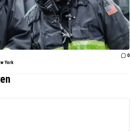
0
ew York
ten