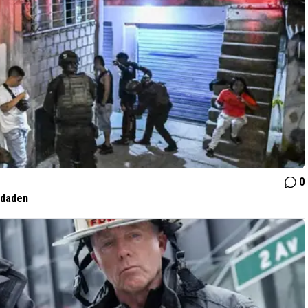
0
 daden