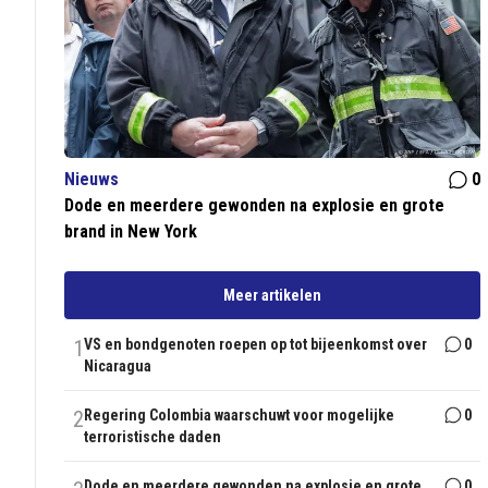
Nieuws
0
Dode en meerdere gewonden na explosie en grote
brand in New York
Meer artikelen
1
VS en bondgenoten roepen op tot bijeenkomst over
0
Nicaragua
2
Regering Colombia waarschuwt voor mogelijke
0
terroristische daden
Dode en meerdere gewonden na explosie en grote
0