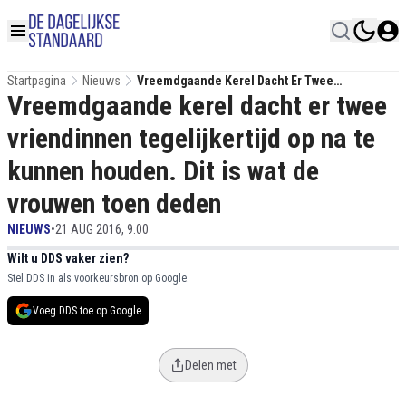
Startpagina
Nieuws
Vreemdgaande Kerel Dacht Er Twee
Vreemdgaande kerel dacht er twee
Vriendinnen Tegelijkertijd Op Na Te Kunnen
Houden. Dit Is Wat De Vrouwen Toen Deden
vriendinnen tegelijkertijd op na te
kunnen houden. Dit is wat de
vrouwen toen deden
NIEUWS
•
21 AUG 2016, 9:00
Wilt u DDS vaker zien?
Stel DDS in als voorkeursbron op Google.
Voeg DDS toe op Google
Delen met