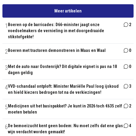
Meer artikelen
1
Boeren op de barricades: D66-minister jaagt onze
2
voedselmakers de vernieling in met doorgedraaide
stikstofgekte!
2
Boeren met tractoren demonstreren in Maas en Waal
0
3
Met de auto naar Oostenrijk? Dit digitale vignet is pas na 18
0
dagen geldig
4
VVD-schandaal ontploft: Minister Mariëlle Paul loog ijskoud
3
en hield kiezers bedrogen tot na de verkiezingen!
5
Medicijnen uit het basispakket? Je kunt in 2026 toch €635 zelf
2
moeten betalen
6
De bemoeizucht kent geen bodem: Nu moet zelfs dat ene glas
4
wijn verdacht worden gemaakt!