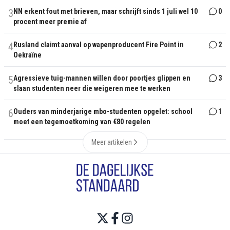
3
NN erkent fout met brieven, maar schrijft sinds 1 juli wel 10
0
procent meer premie af
4
Rusland claimt aanval op wapenproducent Fire Point in
2
Oekraïne
5
Agressieve tuig-mannen willen door poortjes glippen en
3
slaan studenten neer die weigeren mee te werken
6
Ouders van minderjarige mbo-studenten opgelet: school
1
moet een tegemoetkoming van €80 regelen
Meer artikelen