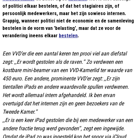
of politici elkaar bestelen, of dat het stagiaires zijn, of
persoonlijk medewerkers, maar het zijn sowieso internen.
Grappig, wanneer politici niet de economie en de samenleving
bestelen in de vorm van 'belasting', maar dat ze voor de
verandering ineens elkaar
bestelen
.
Een VVD’er die een aantal keren ten prooi viel aan diefstal
zegt: ,,Er wordt gestolen als de raven.’’ Zo verdween een
kostbare mini-beamer van een VVD-Kamerlid ter waarde van
450 euro. Een andere, prominente VVD’er zegt: ,,Er zijn
tientallen iPads en andere waardevolle spullen verdwenen.
Het wordt allemaal intern afgehandeld. Ik ben ervan
overtuigd dat het internen zijn en geen bezoekers van de
Tweede Kamer.’’
,,Er is een keer iPad gestolen die bij een medewerker van een
andere fractie terug werd gevonden’’, zegt een ingewijde.
Omdat de iPad zo was ingesteld kon het spoor via iCloud