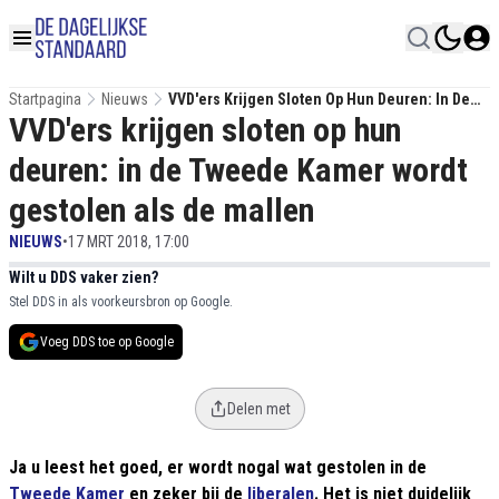
Startpagina
Nieuws
VVD'ers Krijgen Sloten Op Hun Deuren: In De
VVD'ers krijgen sloten op hun
Tweede Kamer Wordt Gestolen Als De Mallen
deuren: in de Tweede Kamer wordt
gestolen als de mallen
NIEUWS
•
17 MRT 2018, 17:00
Wilt u DDS vaker zien?
Stel DDS in als voorkeursbron op Google.
Voeg DDS toe op Google
Delen met
Ja u leest het goed, er wordt nogal wat gestolen in de
Tweede Kamer
en zeker bij de
liberalen
. Het is niet duidelijk