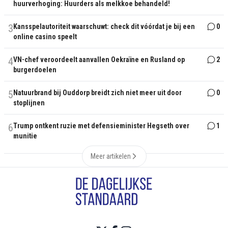
huurverhoging: Huurders als melkkoe behandeld!
3
Kansspelautoriteit waarschuwt: check dit vóórdat je bij een
0
online casino speelt
4
VN-chef veroordeelt aanvallen Oekraïne en Rusland op
2
burgerdoelen
5
Natuurbrand bij Ouddorp breidt zich niet meer uit door
0
stoplijnen
6
Trump ontkent ruzie met defensieminister Hegseth over
1
munitie
Meer artikelen