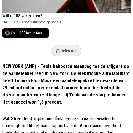
Wilt u DDS vaker zien?
Stel DDS in als voorkeursbron op Google.
Voeg DDS toe op Google
Delen met
NEW YORK (ANP) - Tesla behoorde maandag tot de stijgers op
de aandelenbeurzen in New York. De elektrische autofabrikant
heeft topman Elon Musk een aandelenpakket ter waarde van
29 miljard dollar toegekend. Daarmee hoopt het bedrijf de
rijkste man ter wereld langer bij Tesla aan de slag te houden.
Het aandeel won 1,3 procent.
Wall Street leed vrijdag nog flinke verliezen na tegenvallende
banencijfers. Uit het banenrapport van de Amerikaanse overheid
bleek dat er in juli veel minder nieuwe banen bijkwamen dan