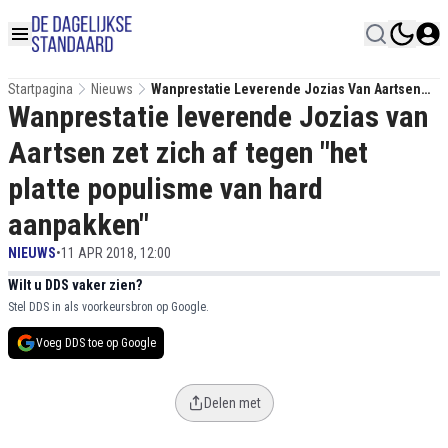
Startpagina
Nieuws
Wanprestatie Leverende Jozias Van Aartsen
Wanprestatie leverende Jozias van
Zet Zich Af Tegen "het Platte Populisme Van
Hard Aanpakken"
Aartsen zet zich af tegen "het
platte populisme van hard
aanpakken"
NIEUWS
•
11 APR 2018, 12:00
Wilt u DDS vaker zien?
Stel DDS in als voorkeursbron op Google.
Voeg DDS toe op Google
Delen met