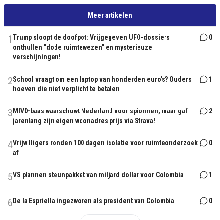
Meer artikelen
1
Trump sloopt de doofpot: Vrijgegeven UFO-dossiers
0
onthullen "dode ruimtewezen" en mysterieuze
verschijningen!
2
School vraagt om een laptop van honderden euro’s? Ouders
1
hoeven die niet verplicht te betalen
3
MIVD-baas waarschuwt Nederland voor spionnen, maar gaf
2
jarenlang zijn eigen woonadres prijs via Strava!
4
Vrijwilligers ronden 100 dagen isolatie voor ruimteonderzoek
0
af
5
VS plannen steunpakket van miljard dollar voor Colombia
1
6
De la Espriella ingezworen als president van Colombia
0