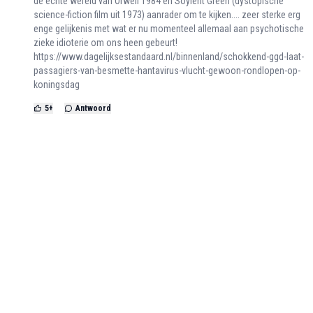
de echte wereld van Orwell 1984 en Soylent Green (dystopische
science-fiction film uit 1973) aanrader om te kijken.... zeer sterke erg
enge gelijkenis met wat er nu momenteel allemaal aan psychotische
zieke idioterie om ons heen gebeurt!
https://www.dagelijksestandaard.nl/binnenland/schokkend-ggd-laat-
passagiers-van-besmette-hantavirus-vlucht-gewoon-rondlopen-op-
koningsdag
5
+
Antwoord