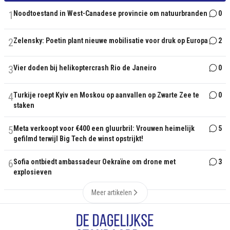
1
Noodtoestand in West-Canadese provincie om natuurbranden
0
2
Zelensky: Poetin plant nieuwe mobilisatie voor druk op Europa
2
3
Vier doden bij helikoptercrash Rio de Janeiro
0
4
Turkije roept Kyiv en Moskou op aanvallen op Zwarte Zee te
0
staken
5
Meta verkoopt voor €400 een gluurbril: Vrouwen heimelijk
5
gefilmd terwijl Big Tech de winst opstrijkt!
6
Sofia ontbiedt ambassadeur Oekraïne om drone met
3
explosieven
Meer artikelen