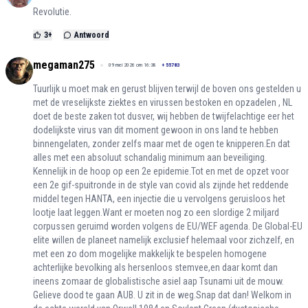
Revolutie.
3
+
Antwoord
megaman275
09 mei 2026 om 16:38
+
55783
Tuurlijk u moet mak en gerust blijven terwijl de boven ons gestelden u
met de vreselijkste ziektes en virussen bestoken en opzadelen , NL
doet de beste zaken tot dusver, wij hebben de twijfelachtige eer het
dodelijkste virus van dit moment gewoon in ons land te hebben
binnengelaten, zonder zelfs maar met de ogen te knipperen.En dat
alles met een absoluut schandalig minimum aan beveiliging.
Kennelijk in de hoop op een 2e epidemie.Tot en met de opzet voor
een 2e gif-spuitronde in de style van covid als zijnde het reddende
middel tegen HANTA, een injectie die u vervolgens geruisloos het
lootje laat leggen.Want er moeten nog zo een slordige 2 miljard
corpussen geruimd worden volgens de EU/WEF agenda. De Global-EU
elite willen de planeet namelijk exclusief helemaal voor zichzelf, en
met een zo dom mogelijke makkelijk te bespelen homogene
achterlijke bevolking als hersenloos stemvee,en daar komt dan
ineens zomaar de globalistische asiel aap Tsunami uit de mouw.
Gelieve dood te gaan AUB. U zit in de weg.Snap dat dan! Welkom in