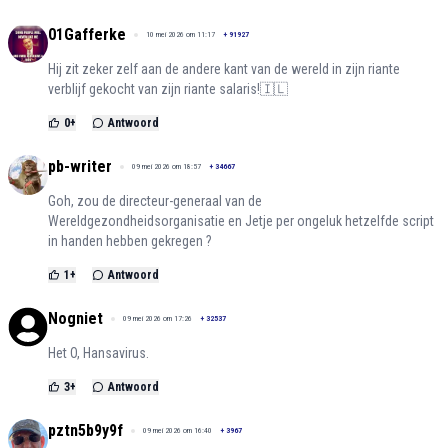
01Gafferke
10 mei 2026 om 11:17
+
91927
Hij zit zeker zelf aan de andere kant van de wereld in zijn riante
verblijf gekocht van zijn riante salaris!🇮🇱
0
+
Antwoord
pb-writer
09 mei 2026 om 18:57
+
34667
Goh, zou de directeur-generaal van de
Wereldgezondheidsorganisatie en Jetje per ongeluk hetzelfde script
in handen hebben gekregen ?
1
+
Antwoord
Nogniet
09 mei 2026 om 17:26
+
32537
Het O, Hansavirus.
3
+
Antwoord
pztn5b9y9f
09 mei 2026 om 16:40
+
3967