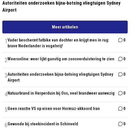
Autoriteiten onderzoeken bijna-botsing vliegtuigen Sydney
Airport
Meer artikelen
1
Vader beschermt fatbike van dochter en krijgt mes in rug:
0
brave Nederlander is vogelvrij!
2
Weeronline: weer lijkt gunstig om zonsverduistering te zien
0
3
Autoriteiten onderzoeken bijna-botsing vliegtuigen Sydney
0
Airport
4
Natuurbrand in Herperduin bij Oss, veel brandweer aanwezig
0
5
Geen reactie VS op eisen voor Hormuz-akkoord Iran
0
6
Gewonde bij steekincident in Schinveld
0