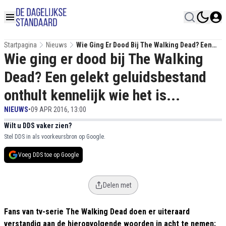
Startpagina
Nieuws
Wie Ging Er Dood Bij The Walking Dead? Een
Wie ging er dood bij The Walking
Gelekt Geluidsbestand Onthult Kennelijk Wie
Het Is...
Dead? Een gelekt geluidsbestand
onthult kennelijk wie het is...
NIEUWS
•
09 APR 2016, 13:00
Wilt u DDS vaker zien?
Stel DDS in als voorkeursbron op Google.
Voeg DDS toe op Google
Delen met
Fans van tv-serie The Walking Dead doen er uiteraard
verstandig aan de hieropvolgende woorden in acht te nemen: