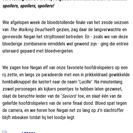
spoilers, spoilers, spoilers!
Wie afgelopen week de bloedstollende finale van het zesde seizoen
van
The Walking Dead
heeft gezien, zag daar de langverwachte en
gevreesde Negan het strijdtoneel betreden. En - zoals we van deze
bloederige zombieserie inmiddels wel gewend zijn - ging die entree
uiteraard gepaard met bloedvergieten.
We zagen hoe Negan elf van onze favoriete hoofdrolspelers op een
rij zette, en langs ze paradeerde met een in prikkeldraad gewikkelde
honkbalknuppel die luistert naar de naam 'Lucille'. Na minutenlang
zowel personages als kijkers peentjes te hebben laten gezweet,
slaat de beruchte leider van de '
Saviors
' toe, en slaat één van de
geliefde hoofdrolspelers van de serie finaal dood. Bloed spat tegen
de camera, en we horen hoe Negan net zo lang op z'n slachtoffer
blijft inbeuken totdat hij het loodje legt.