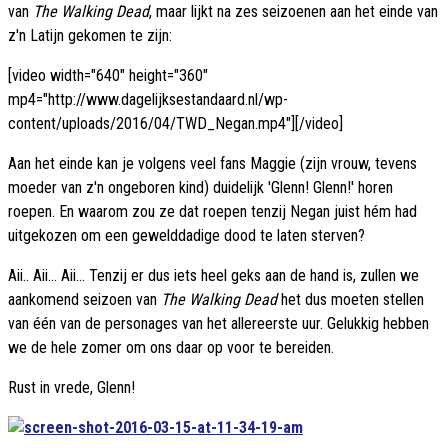
van
The Walking Dead
, maar lijkt na zes seizoenen aan het einde van
z'n Latijn gekomen te zijn:
[video width="640" height="360"
mp4="http://www.dagelijksestandaard.nl/wp-
content/uploads/2016/04/TWD_Negan.mp4"][/video]
Aan het einde kan je volgens veel fans Maggie (zijn vrouw, tevens
moeder van z'n ongeboren kind) duidelijk 'Glenn! Glenn!' horen
roepen. En waarom zou ze dat roepen tenzij Negan juist hém had
uitgekozen om een gewelddadige dood te laten sterven?
Aii.. Aii... Aii... Tenzij er dus iets heel geks aan de hand is, zullen we
aankomend seizoen van
The Walking Dead
het dus moeten stellen
van één van de personages van het allereerste uur. Gelukkig hebben
we de hele zomer om ons daar op voor te bereiden.
Rust in vrede, Glenn!