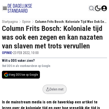
Startpagina
Opinie
Column Frits Bosch: Koloniale Tijd Was Ook Een
Column Frits Bosch: Koloniale tijd
Zegen En Kan Nazaten Van Slaven Met Trots
Vervullen
was ook een zegen en kan nazaten
van slaven met trots vervullen
OPINIE
•
23 FEB 2022, 10:00
Wilt u DDS vaker zien?
Stel DDS in als voorkeursbron op Google.
Voeg DDS toe op Google
Delen met
In de mainstream media is om de haverklap een artikel te
lezen over de koloniale tijd en over hoe vreselijk die tijd is